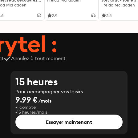
 secrets, découvrez
Freida McFadden
voit tout - Tome 3
siens ...
ida McFadden
Freida McFadden
.6
2.9
3.5
ytel :
nt
Annulez à tout moment
15 heures
Pour accompagner vos loisirs
9.99 €
/mois
1 compte
15 heures/mois
Essayer maintenant