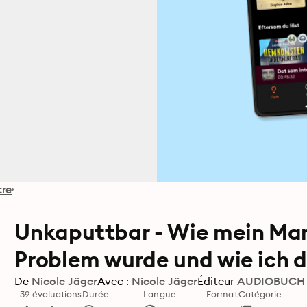
tre
Unkaputtbar - Wie mein Man
Problem wurde und wie ich 
De
Nicole Jäger
Avec :
Nicole Jäger
Éditeur
AUDIOBUCH
39 évaluations
Durée
Langue
Format
Catégorie