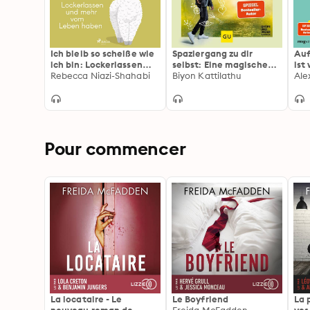
Ich bleib so scheiße wie
Spaziergang zu dir
Auf
ich bin: Lockerlassen
selbst: Eine magische
ist
und mehr vom Leben
Rebecca Niazi-Shahabi
Reise zu mehr
Biyon Kattilathu
Wie
Ale
haben
Achtsamkeit,
wen
Selbstliebe und Glück
lie
Pour commencer
La locataire - Le
Le Boyfriend
La 