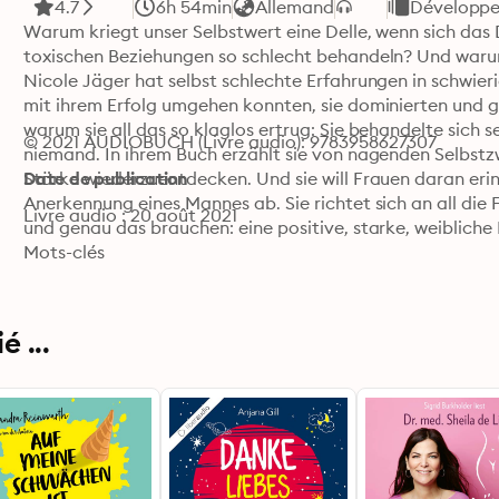
4.7
6h 54min
Allemand
Développe
Warum kriegt unser Selbstwert eine Delle, wenn sich das 
toxischen Beziehungen so schlecht behandeln? Und warum 
Nicole Jäger hat selbst schlechte Erfahrungen in schwier
mit ihrem Erfolg umgehen konnten, sie dominierten und g
warum sie all das so klaglos ertrug: Sie behandelte sich se
© 2021 AUDIOBUCH (Livre audio): 9783958627307
niemand. In ihrem Buch erzählt sie von nagenden Selbstzw
Stärke wiederzuentdecken. Und sie will Frauen daran erin
Date de publication
Anerkennung eines Mannes ab. Sie richtet sich an all die 
Livre audio : 20 août 2021
und genau das brauchen: eine positive, starke, weibliche I
normale Heldin.
Mots-clés
 ...