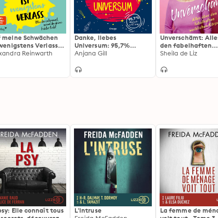
 meine Schwächen
Danke, liebes
Unverschämt: Alle
 wenigstens Verlass:
Universum: 95,7%
den fabelhaften
 du entspannst,
xandra Reinwarth
Wunscherfüllung
Anjana Gill
weiblichen Körper
Sheila de Liz
n du deine Fehler
bst
psy: Elle connaît tous
L'intruse
La femme de mén