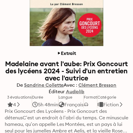
Extrait
Madelaine avant l'aube: Prix Goncourt
des lycéens 2024 - Suivi d'un entretien
avec l'autrice
De
Sandrine Collette
Avec :
Clément Bresson
Éditeur
Audiolib
3 évaluations
Durée
Langue
Format
Catégorie
4
5h 48min
Français
Fiction
Prix Goncourt des Lycéens - Prix Goncourt des 
détenusC’est un endroit à l’abri du temps. Ce minuscule 
hameau, qu’on appelle Les Montées, est un pays à lui 
seul pour les jumelles Ambre et Aelis, et la vieille Rose.
