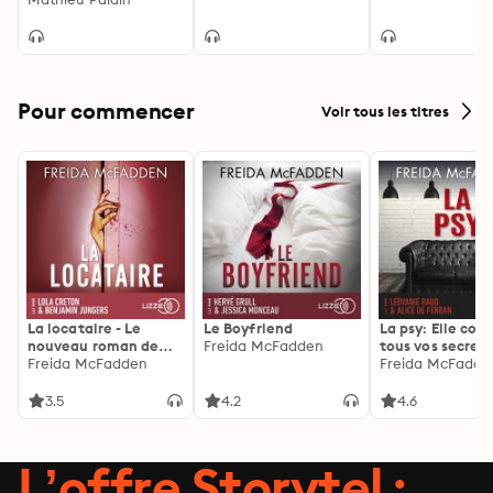
Pour commencer
Voir tous les titres
La locataire - Le
Le Boyfriend
La psy: Elle con
nouveau roman de
Freida McFadden
tous vos secrets
l'autrice de La femme
Freida McFadden
découvrez les sie
Freida McFadde
de ménage
3.5
4.2
4.6
L’offre Storytel :