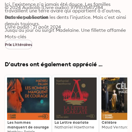
Ici, l’existence n’a jamais été douce. Les familles 
© 2024 Audiolib (Livre audio): 9791035417284
travaillent une terre avare qui appartient à d’autres, 
endurent en serrant les dents l’injustice. Mais c’est ainsi 
Date de publication
depuis toujours.

Livre audio : 21 août 2024
Jusqu’au jour où surgit Madelaine. Une fillette affamée 
et sauvage, sortie des forêts. Adoptée par Les 
Mots-clés
Montées, Madelaine les ravit, passionnée, courageuse, 
Prix Littéraires
si vivante. Pourtant, il reste dans ses yeux cette petite 
flamme pas tout à fait droite. Une petite flamme qui 
fera un jour brûler le monde.

D'autres ont également apprécié ...
Avec Madelaine avant l’aube, Sandrine Collette 
questionne l’ordre des choses, sonde l’instinct de 
révolte, et nous offre, servie par une écriture 
éblouissante, une ode aux liens familiaux.
Les hommes
La Lettre écarlate
Célèbre
manquent de courage
Nathaniel Hawthorne
Maud Ventura
Mathieu Palain