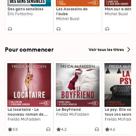
Des gens sensibles
Les Assassins de
Mon cur a dém
Éric Fottorino
l'aube
Michel Bussi
Michel Bussi
Pour commencer
Voir tous les titres
La locataire - Le
Le Boyfriend
La psy: Elle con
nouveau roman de
Freida McFadden
tous vos secrets
l'autrice de La femme
Freida McFadden
découvrez les sie
Freida McFadde
de ménage
3.5
4.2
4.6