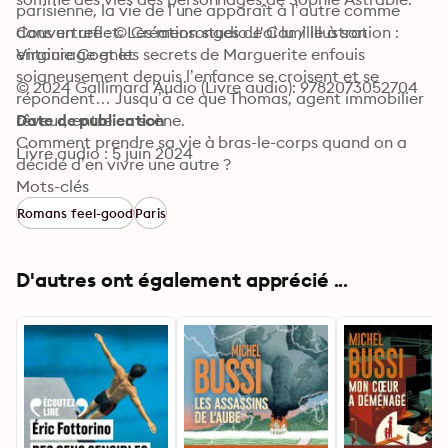
parisienne, la vie de l’une apparaît à l’autre comme 
dans un reflet. Les mensonges de Camille à son 
Couverture : © Création studio J'ai lu / illustration : 
entourage et les secrets de Marguerite enfouis 
Virginie Cognet
soigneusement depuis l’enfance se croisent et se 
© 2024 Gallimard Audio (Livre audio): 9782073052704
répondent… Jusqu’à ce que Thomas, agent immobilier 
rêveur, entre en scène.

Date de publication
Comment prendre sa vie à bras-le-corps quand on a 
Livre audio : 5 juin 2024
décidé d’en vivre une autre ? 
Mots-clés
Romans feel-good
Paris
D'autres ont également apprécié ...