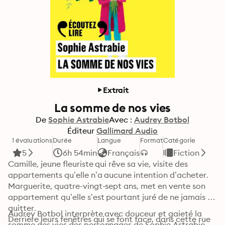
Extrait
La somme de nos vies
De
Sophie Astrabie
Avec :
Audrey Botbol
Éditeur
Gallimard Audio
1 évaluations
Durée
Langue
Format
Catégorie
5
6h 54min
Français
Fiction
Camille, jeune fleuriste qui rêve sa vie, visite des 
appartements qu’elle n’a aucune intention d’acheter. 

Marguerite, quatre-vingt-sept ans, met en vente son 
appartement qu’elle s’est pourtant juré de ne jamais 
quitter. 

Audrey Botbol interprète avec douceur et gaieté la 
Derrière leurs fenêtres qui se font face, dans cette rue 
somme des vies des personnages de Sophie Astrabie. 