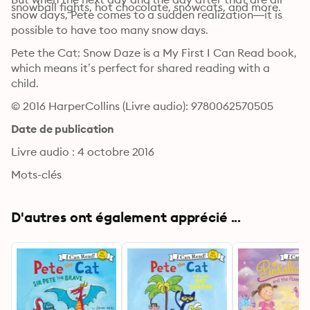
snowball fights, hot chocolate, snowcats, and more.
snow days, Pete comes to a sudden realization—it is 
possible to have too many snow days.
Pete the Cat: Snow Daze is a My First I Can Read book, 
which means it’s perfect for shared reading with a 
child.
© 2016 HarperCollins (Livre audio): 9780062570505
Date de publication
Livre audio : 4 octobre 2016
Mots-clés
D'autres ont également apprécié ...