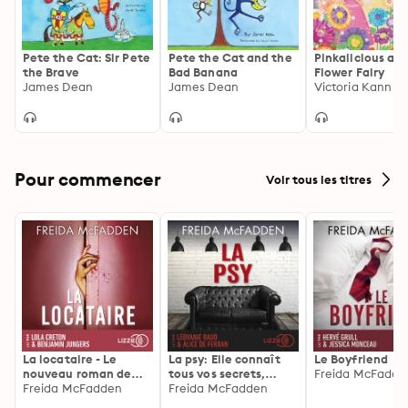
Pete the Cat: Sir Pete
Pete the Cat and the
Pinkalicious an
the Brave
Bad Banana
Flower Fairy
James Dean
James Dean
Victoria Kann
Pour commencer
Voir tous les titres
La locataire - Le
La psy: Elle connaît
Le Boyfriend
nouveau roman de
tous vos secrets,
Freida McFadde
l'autrice de La femme
Freida McFadden
découvrez les siens ...
Freida McFadden
de ménage