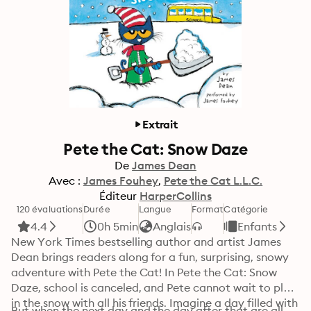
Extrait
Pete the Cat: Snow Daze
De
James Dean
Avec :
James Fouhey
Pete the Cat L.L.C.
Éditeur
HarperCollins
120 évaluations
Durée
Langue
Format
Catégorie
4.4
0h 5min
Anglais
Enfants
New York Times bestselling author and artist James 
Dean brings readers along for a fun, surprising, snowy 
adventure with Pete the Cat! In Pete the Cat: Snow 
Daze, school is canceled, and Pete cannot wait to play 
in the snow with all his friends. Imagine a day filled with 
But when the next day and the day after that are all 