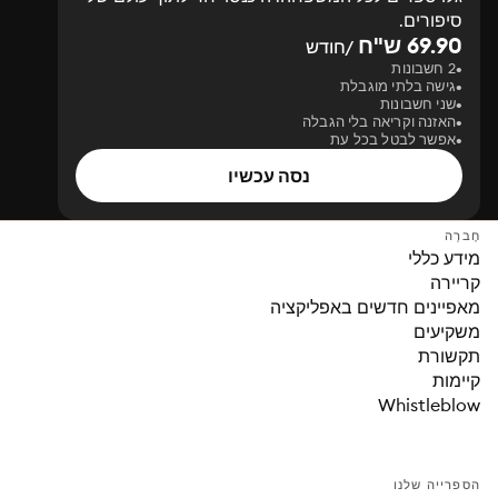
סיפורים.
69.90 ש"ח
/חודש
2 חשבונות
גישה בלתי מוגבלת
שני חשבונות
האזנה וקריאה בלי הגבלה
אפשר לבטל בכל עת
נסה עכשיו
חֶברָה
מידע כללי
קריירה
מאפיינים חדשים באפליקציה
משקיעים
תקשורת
קיימות
Whistleblow
הספרייה שלנו