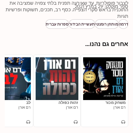
לצבור פופולריות, עד שאירעה תפנית בלתי צפויה שמציבה את 
ספר מוקלט: 29 במרץ 2021
התוכנית בראש סקרי הצפייה. כסף רב, תככים, תשוקות ופרשיות 
תגיות
אהבה מניעים את סיפור הדרמה הגדולה של "בשידור חי". זהו 
ספרו ה-36 של רם אורן, שכל ספריו היו לרבי-מכר.
דרמה
מותחן רומנטי
תעשיית הבידור
ספרות עברית
אחרים גם נהנו...
משחק מכור
זהות כפולה
לב
רם אורן
רם אורן
רם אורן