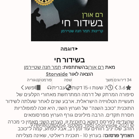
דוגמה
בשידור חי
מאת
רם אורן
בהשתתפות:
תמר חנה שטיירמן
הוצאה לאור
Storyside
34 דירוגים
משך
שפה
פורמט
קטגוריה
3.6
7 שעות ו-15 דקות
עברית
פשע
סיפורה המרתק של דרמה המתרחשת מאחורי הקלעים של 
תעשיית הטלוויזיה הישראלית. ארבע שנים לאחר שעלתה לשידור 
התוכנית "כוכב השנה" של הערוץ השני, היא זוכה לפופולריות 
חסרת תקדים. הרבה מיליונים גורף הערוץ מפרסומאים 
שהעדיפו לפרסם דווקא בתוכנית זו. הערוץ השני מאמין כי מכרה 
© 2021 Storyside (ספר מוקלט): 9789180285056
הזהב שלו יניב רווחים עוד זמן רב, אבל לפתע, קמה ל"כוכב 
תאריך פרסום
השנה" מתחרה בערוץ 10 - תוכנית ריאליטי, שאינה מצליחה 