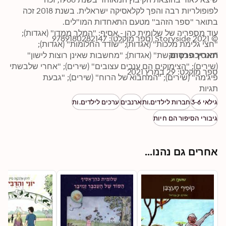
לפופולריות רבה והפך לקלאסיקה ישראלית. בשנת 2018 זכה 
עוד מספריה של שלומית כהן - אסיף: "המלך ממדו" (אגדות); 
© 2021 Storyside (ספר מוקלט): 9789180282147
"חצי גלימת מלכות" (אגדות); "שודד החלומות" (אגדות); 
תאריך פרסום
"הנסיכה מן הקשת" (אגדות); "מחשבות שאינן רוצות לישון" 
(שירים); "הצימוקים הם ענבים עצובים" (שירים); "אחרי שלבשתי 
ספר מוקלט: 29 במרץ 2021
פיג'מה" (שירים); "המחבוא של הרוח" (שירים); "גבעת 
תגיות
הכפתורים" (שירים וקטעים קצרים); "סבא מרחוב העפיפונים 
הכחולים" (שירים וספורים על סבא); "הירח בוכה כוכבים" 
גילאי 3-6
חברות לילדים.ות
ארנבים
ערכים לילדים.ות
(שירים); "מוכר העננים" (שירים); "דובי דוביג'מה" (שלושה 
גיבורי הסיפור הם חיות
ספורים).
אחרים גם נהנו...