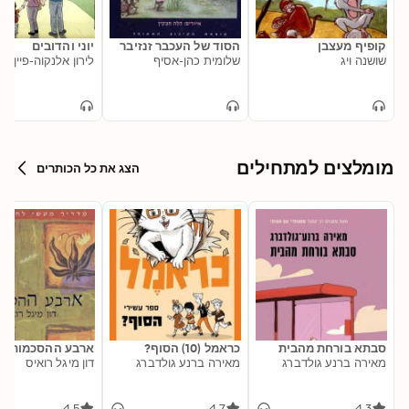
קופיף מעצבן
הסוד של העכבר זנזיבר
יוני והדובים
שושנה ויג
שלומית כהן-אסיף
לירון אלנקוה-פיין
מומלצים למתחילים
הצג את כל הכותרים
סבתא בורחת מהבית
כראמל (10) הסוף?
ארבע ההסכמות
מאירה ברנע גולדברג
מאירה ברנע גולדברג
דון מיגל רואיס
4.5
4.7
4.3