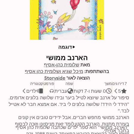
דוגמה
הארנב ממושי
מאת
שלומית כהן-אסיף
בהשתתפות:
מיכל שגיא ושלומית כהן אסיף
הוצאה לאור
Storyside
7 דירוגים
משך
שפה
פורמט
קטגוריה
5
0 שעות ו-7 דקות
עברית
ילדים
"הידד לי הידד! שלושה בלונים לי ביד. אם אמצא חבר לא אטייל 
הארנב ממושי מחפש חברים. אבל ידידים טובים אין קונים 
בעזרת מתנות. הארנב הקטן לומד זאת מניסיונו וזוכה לבסוף 
"הארנב ממושי" הוא ספר ילדים שכתבה שלומית כהן אסיף 
בחבר אמיתי. 
שיצא לאור בהוצאת הקיבוץ המאוחד בשנת 1988, זכה 