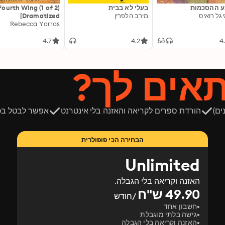
 ההסכמות
בעלי לא בבית
Fourth Wing (1 of 2)
יגל רואיס
מירב הלפרין
[Dramatized
Adaptation]: The
Rebecca Yarros
Empyrean 1
4.7
4.2
4
תאים לך?
ים)
הורדת ספרים לקריאה והאזנה בלי אינטרנט
אפשר לבטל בכ
הבחירה הכי פופולרית
Unlimited
האזנה וקריאה בלי הגבלה.
49.90 ש"ח
/חודש
חשבון אחד
גישה בלתי מוגבלת
האזנה וקריאה בלי הגבלה