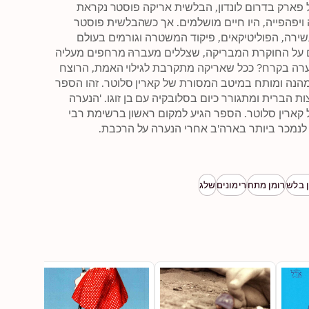
כשבחור צעיר מגלה גופת אישה קפואה תחת מעטה קרח באגם של פארק בדרום לונדון, הבלשית אריקה פוסטר נקראת 
להוביל את חקירת הרצח. תחילה נראה שלקורבן, נערת זוהר צעירה ויפהפייה, היו חיים מושלמים. אך כשהבלשית פוסטר 
מתחילה לחפור לעומק, הבקיעים מתחילים להיחשף. המשפחה העשירה, הפוליטיקאים, פיקוד המשטרה וגורמים בעולם 
התחתון, לא אוהבים את כיוון החקירה שלה ומפעילים לחצים כבדים על החוקרת המבריקה, שצללים מעברהּ מרחפים מעליה 
ומאיימים לקבור את הקריירה שלה. אילו סודות אפלים מסתירה הנערה בקרח? ככל שאריקה מתקרבת לגילוי האמת, הרוצח 
הולך וסוגר עליה. האם היא תגיע אליו לפני הרצח הבא? רומן פשע מהנה ומותח במיטב המסורת של קארין סלוטר. זהו הספר 
המושלם עבורכם. רוברט ברינדזה, יליד בריטניה, חי בקנדה שבארצות הברית ומתגורר כיום בסלובקיה עם בן זוגו. 'הנערה 
בקרח' הוא רומן פשע מהנה ומותח הכתוב על פי מיטב המסורת של קארין סלוטר. הספר הגיע למקום ראשון ברשימת רבי 
 בלש
רומן מתח
רימונים
שלג