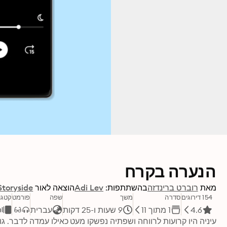
הנערה בקרח
מאת
רוברט ברינדזה
בהשתתפות:
Adi Lev
הוצאה לאור
Storyside
154 דירוגים
סדרה
משך
שפה
פורמט
קטגו
4.6
1 מתוך 11
9 שעות ו-25 דקות
עברית
פ