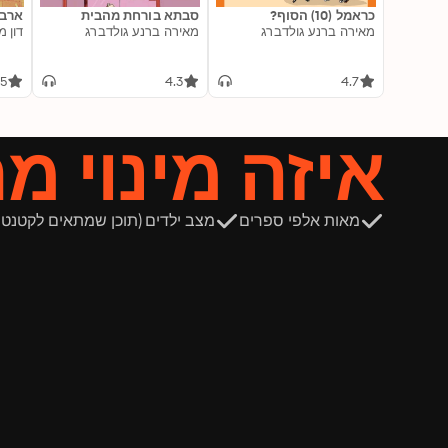
כראמל (10) הסוף?
סבתא בורחת מהבית
ארבע
מאירה ברנע גולדברג
מאירה ברנע גולדברג
דון מ
.5
4.3
4.7
איזה מינוי מ
מאות אלפי ספרים
מצב ילדים (תוכן שמתאים לקטנטנ