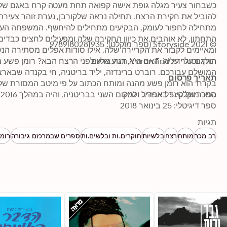
© 2021 Storyside (ספר מוקלט): 9789180281935
תורגם על ידי: Yaron Frid, דנה ברעם
תאריך פרסום
ספר מוקלט: 5 באפריל 2021
המכר של קינדל ארה'ב ולמקום השני בבריטניה, והיה במהלך 2016 לנמכר ביותר בארה'ב אחרי הנערה על הרכבת.
ספר דיגיטלי: 25 בינואר 2018
תגיות
רב מכר
מותח
רצח
בלשיות
חוקרים.ות ובלשים.ות
ספרים שבמרכזם גיבורה
רומן