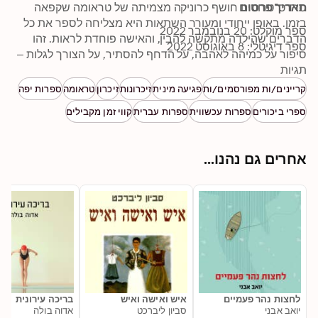
תאריך פרסום
סרדס־טרוטינו חושף כרוניקה מצמיתה של טראומה שקפאה 
בזמן. באופן ייחודי ומעורר השתאות היא מצליחה לספר את כל 
ספר מוקלט: 20 בנובמבר 2022
הדברים שהילדה מתקשה להבין, והאישה פוחדת לראות. זהו 
ספר דיגיטלי: 8 באוגוסט 2022
סיפור על כמיהה לאהבה, על הדחף להסתיר, על הצורך לגלות – 
תגיות
ועל האומץ לבחור ביניהם. שרית סרדס־טרוטינו היא עיתונאית 
ותחקירנית. עד יום הימים הוא ספרה הראשון.
קריינים/ות מפורסמים/ות
פגיעה מינית
זיכרונות
זיכרון
טראומה
ספרות יפה
ספרי ביכורים
ספרות עכשווית
ספרות עברית
קווי זמן מקבילים
אחרים גם נהנו...
לחצות נהר פעמיים
איש ואישה ואיש
בריכה עירונית
יואב אבני
סביון ליברכט
אדוה בולה