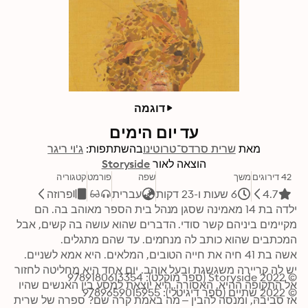
דוגמה
עד יום הימים
מאת
שרית סרדס־טרוטינו
בהשתתפות:
ג'וי ריגר
הוצאה לאור
Storyside
42 דירוגים
משך
שפה
פורמט
קטגוריה
4.7
6 שעות ו-23 דקות
עברית
פרוזה
ילדה בת 14 מאמינה שסגן מנהל בית הספר מאוהב בה. הם 
מקיימים ביניהם קשר סודי. הדברים שהוא עושה בה קשים, אבל 
אשה בת 41 חיה את חייה הטובים, המלאים. היא אמא לשניים. 
יש לה קריירה משגשגת ובעל אוהב. יום אחד היא מחליטה לחזור 
© 2022 Storyside (ספר מוקלט): 9789180613354
אל התקופה ההיא, האסורה. היא יוצאת למסע בין האנשים שהיו 
© 2022 שתיים (ספר דיגיטלי): 9789659015955
אז סביבהּ, ומנסה להבין – מה באמת קרה שם? ספרה של שרית 