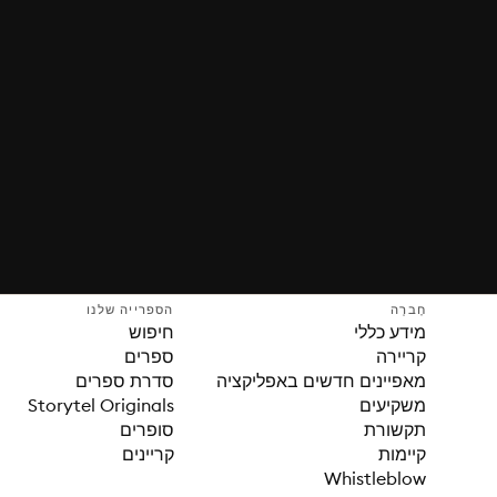
חֶברָה
הספרייה שלנו
מידע כללי
חיפוש
קריירה
ספרים
מאפיינים חדשים באפליקציה
סדרת ספרים
משקיעים
Storytel Originals
תקשורת
סופרים
קיימות
קריינים
Whistleblow