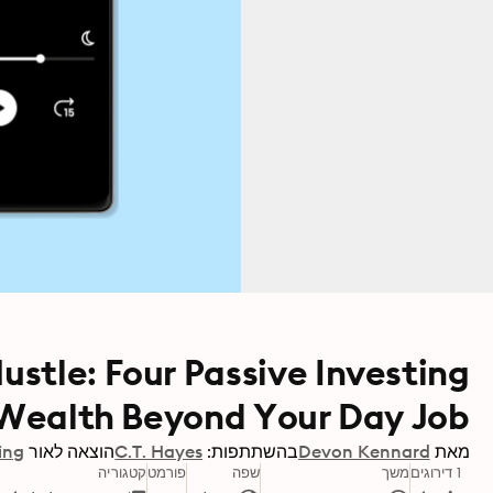
ustle: Four Passive Investing
d Wealth Beyond Your Day Job
מאת
Devon Kennard
בהשתתפות:
C.T. Hayes
הוצאה לאור
ing
1 דירוגים
משך
שפה
פורמט
קטגוריה