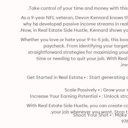
Take control of your time and money with this
As a 9-year NFL veteran, Devon Kennard knows that even the biggest paychecks eventually run dry. That's 
why he developed passive income streams in real estate that freed him from relying on his athletic career. 
Now, in Real Estate Side Hustle, Kennard shows you
Whether you love or hate your 9-to-5 job, this book is your blueprint to build wealth outside of your regular 
paycheck. From identifying your target monthly income to building your team, Kennard lays out 
straightforward strategies for maximizing your investments on the side without compromising your free 
time or needing to quit your job. With Real Estate Side Hustle, you'll establish a lucrative real estate 
inv
Get Started in Real Estate • : Start generating cash flow with simple strategies like small multifamily and 
Increase Your Earning Potential • : Unlock strategies to maximize and make the best use of your 9-to-5 
With Real Estate Side Hustle, you can create cash flow, protect yourself financially, and walk away from 
your job whenever you want. Stop 
Shoot Your Shot • : Make