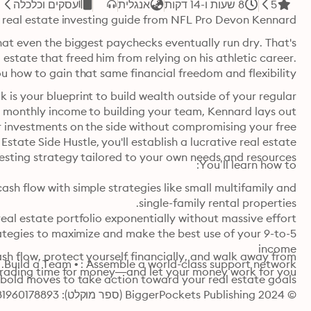
5
8 שעות ו-14 דקות
אנגלית
עסקים וכלכלה
 real estate investing guide from NFL Pro Devon Kennard.
 how to gain that same financial freedom and flexibility. 
esting strategy tailored to your own needs and resources.
You’ll learn how to:
trading time for money—and let your money work for you.
 bold moves to take action toward your real estate goals
© 2024 BiggerPockets Publishing (ספר מוקלט): 9781960178893