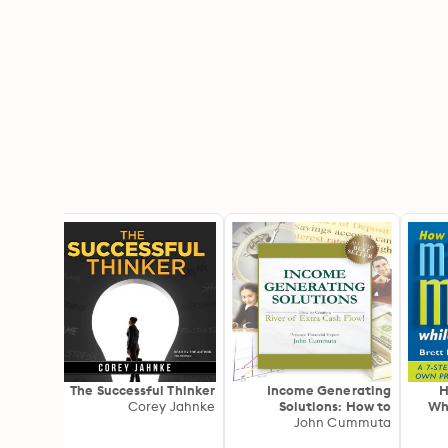
ancial
The Successful Thinker
Income Generating
H
nprofit
Corey Jahnke
Solutions: How to
Whi
dition
ughlin
Create a River of Extra
John Cummuta
Ste
Cash Flow!
Y