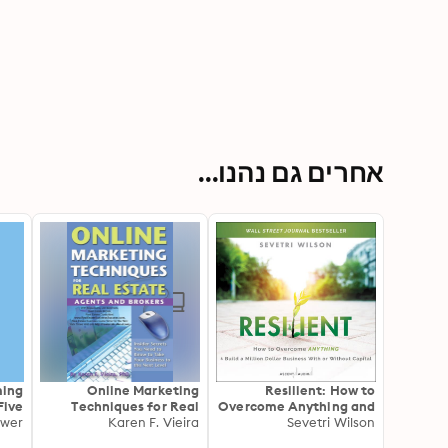
אחרים גם נהנו...
ming
Online Marketing
Resilient: How to
Five
Techniques for Real
Overcome Anything and
ally
ower
Estate Agents and
Karen F. Vieira
Build a Million Dollar
Sevetri Wilson
 and
Brokers: Insider Secrets
Business With or