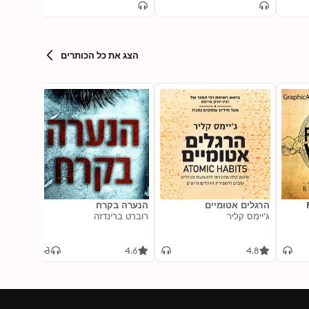
הצג את כל הכותרים
הרגלים אטומיים
הנערה בקרח
2 of 2)
ג'יימס קליר
רוברט ברינדזה
atized
]: The
Yarros
rean 1
4.8
4.6
4.8