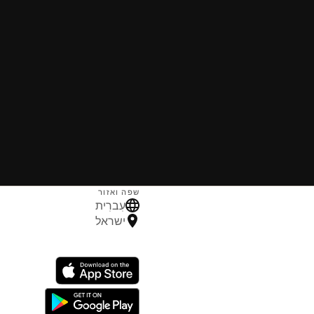
שפה ואזור
עִברִית
ישראל