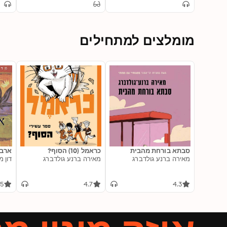
ons
You Need to Know to
Without Capital
Take Your Business to
the Next Level
מומלצים למתחילים
סבתא בורחת מהבית
כראמל (10) הסוף?
ארבע
מאירה ברנע גולדברג
מאירה ברנע גולדברג
דון מ
.5
4.7
4.3