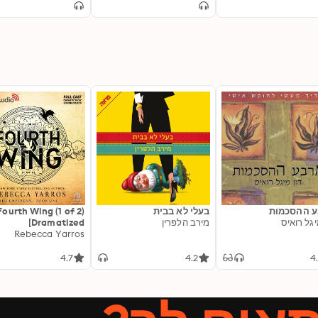
Online Business
Business Success
Commissi
 ההסכמות
בעלי לא בבית
Fourth Wing (1 of 2)
יגל רואיס
מירב הלפרין
[Dramatized
Adaptation]: The
Rebecca Yarros
Empyrean 1
4.7
4.2
4