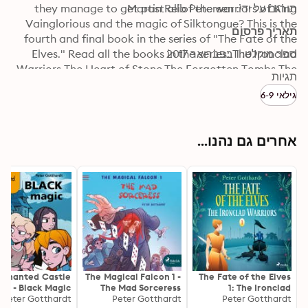
תורגם על ידי: Martin Reib Petersen
they manage to get past all of the warriors of King 
Vainglorious and the magic of Silktongue? This is the 
תאריך פרסום
fourth and final book in the series of "The Fate of the 
ספר מוקלט: 1 בפברואר 2017
Elves." Read all the books in the series: The Ironclad 
Warriors The Heart of Stone The Forgotten Tombs The 
תגיות
Enchanted Flute About the author Peter Gotthardt was 
גילאי 6-9
born in Denmark close to Copenhagen in 1946. As a 
child he loved to read, and spent much of his time 
reading his was through his local libraries collections of 
אחרים גם נהנו...
history and adventure books. Gotthardt has written 
more than 60 books for children of which many are set 
within the realm of the Elves.
nchanted Castle
The Magical Falcon 1 -
The Fate of the Elves
1 - Black Magic
The Mad Sorceress
1: The Ironclad
Peter Gotthardt
Peter Gotthardt
Peter Gotthardt
Warriors