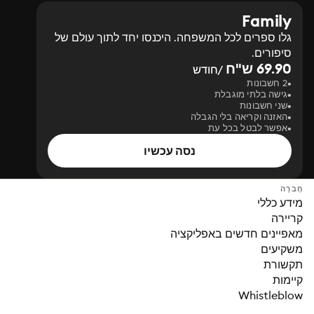
Family
גלו ספרים לכל המשפחה. היכנסו יחד לתוך עולם של
סיפורים.
69.90 ש"ח
/חודש
2 חשבונות
גישה בלתי מוגבלת
שני חשבונות
האזנה וקריאה בלי הגבלה
אפשר לבטל בכל עת
נסה עכשיו
חֶברָה
מידע כללי
קריירה
מאפיינים חדשים באפליקציה
משקיעים
תקשורת
קיימות
Whistleblow