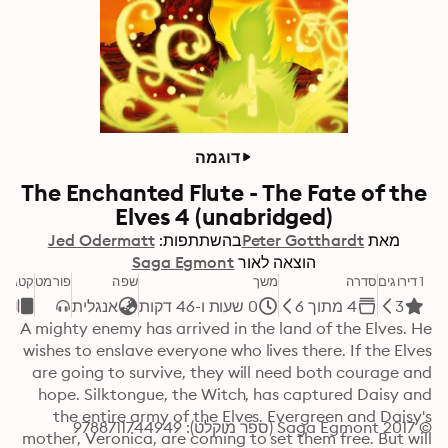
דוגמה
The Enchanted Flute - The Fate of the
Elves 4 (unabridged)
מאת
Peter Gotthardt
בהשתתפות:
Jed Odermatt
הוצאה לאור
Saga Egmont
1 דירוגים
סדרה
משך
שפה
פורמט
קטגורי
3
4 מתוך 6
0 שעות ו-46 דקות
אנגלית
ילד
A mighty enemy has arrived in the land of the Elves. He 
wishes to enslave everyone who lives there. If the Elves 
are going to survive, they will need both courage and 
hope. Silktongue, the Witch, has captured Daisy and 
the entire army of the Elves. Evergreen and Daisy's 
© 2017 Saga Egmont (ספר מוקלט): 9788711744949
mother, Veronica, are coming to set them free. But will 