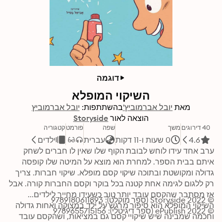
דוגמה
השיקוי המופלא
מאת
יובל אברמוביץ'
בהשתתפות:
יובל אברמוביץ
הוצאה לאור
Storyside
40 דירוגים
משך
שפה
פורמט
קטגוריה
4.6
0 שעות ו-11 דקות
עברית
ילדים
ערב אחד עידו לוחש לבובת הקוף שלו שאין לו חברים לשחק 
איתם בבית הספר. למחרת הוא מוצא על המיטה שלו קופסה 
גדולה ומקושטת ובתוכה שיקוי קסם מופלא. שיקוי חברות. צריך 
רק ללגום לגימה אחת קטנה בכל בוקר וקסם החברות קורה. אבל 
אז מסתבר שהקסם עובד יותר טוב כשעידו מחייך לילדים... 
© 2022 Storyside (ספר מוקלט): 9789180611893
השיקוי המופלא הוא סיפור מרגש על ילד במצוקה ואחות גדולה 
© 2022 ePublish (ספר דיגיטלי): 9789655715156
וחכמה שמבינה שיש שיקויי קסם גם במציאות, ושהקסם עובד 