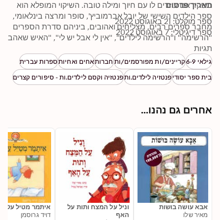
תאריך פרסום
בעיקר אם עוזרים לו עם חיוך ומילה טובה. השיקוי המופלא הוא 
ספר הילדים השישי של יובל אברמוביץ', סופר ומרצה בינלאומי, 
ספר מוקלט: 21 באוגוסט 2022
מחבר ספרים רבים, מצליחים ואהובים, ביניהם סדרת הספרים 
ספר דיגיטלי: 7 באוגוסט 2022
"הרשימה" ו"הרשימה לילדים", "אין לי אבל יש לי", "האיש שאהב 
תגיות
את הטלפון שלו" ועוד.
גילאי 6-9
קריינים/ות מפורסמים/ות
חברות
אחים ואחיות
ספרות עברית
בית ספר יסודי
פנטזיה לילדים.ות
פנטזיה וקסם לילדים.ות - סיפורים קצרים
אחרים גם נהנו...
אבא עושה בושות
וניל על המצח ותות על
איתמר מטיל על קי
מאיר שלו
האף
דויד גרוסמן