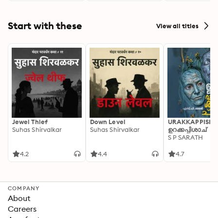
Start with these
View all titles
Jewel Thief
Down Level
URAKKAPPISHA
Suhas Shirvalkar
Suhas Shirvalkar
ഉറക്കപ്പിശാച്
S P SARATH
4.2
4.4
4.7
COMPANY
About
Careers