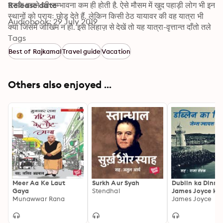
उसके बचने की सम्भावना कम ही होती है. ऐसे मौसम में खुद पहाड़ी लोग भी इन 
Release date
स्थानों को प्रायः छोड़ देते हैं. लेकिन किसी ठेठ यायावर की वह यात्रा भी 
Audiobook: 29 July 2019
क्या जिसमें जोखिम न हो. इस लिहाज़ से देखें तो यह यात्रा-वृत्तान्त दाँतो तले 
ऊँगली दबाने पर मजबूर करने वाला है. यात्रा में संकट कम नहीं है. भूकम्प 
Tags
आता है, ग्लेशियर दरक उठते हैं. कई बार तो स्थानीय सहयोगी भी हताश हो 
Best of Rajkamal
Travel guide
Vacation
जाते हैं और इसके लिए लेखक की नास्तिकता को दोष देते हैं. फिर भी यह 
यात्रा न केवल स्थानीय जन-जीवन के कई दुर्लभ चित्र सामने लाती है, बल्कि 
हज़ारों फीट ऊँचाई पर खिलने वाले ब्रह्मकमल, नीलकमल और फेनकमल 
Others also enjoyed ...
जैसे दुर्लभ फूलों के भी साक्षात् दर्शन करा देती है.
Meer Aa Ke Laut
Surkh Aur Syah
Dublin ka Dinma
Gaya
Stendhal
James Joyce ki
Munawwar Rana
Kahaniyan
James Joyce