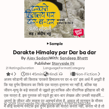
Sample
Darakte Himalay par Dar ba dar
By
Ajay Sodani
With:
Sandeep Bhatt
Publisher
Storyside IN
21 Ratings
Duration
Language
Format
Category
4
8H 45min
Hindi
Non-Fiction
अजय सोडानी की किताब 'दरकते हिमालय पर दर-ब-दर’ इस अर्थ में अनूठी है 
कि यह दुर्गम हिमालय का सिर्फ एक यात्रा-वृत्तान्त भर नहीं है, बल्कि यह 
जीवन-मृत्यु के बड़े सवालों से जूझते हुए वाचिक और पौराणिक इतिहास की भी 
एक यात्रा है. इस पुस्तक को पढ़ते हुए बार-बार लेखक और उनकी सहधर्मिणी 
अपर्णा के जीवट और साहस पर आश्चर्य होता है. अव्वल तो मानसून के मौसम 
© 2019 Storyside IN (Audiobook): 9789353811266
में कोई सामान्य पर्यटक इस दुर्गम इलाके की यात्रा करता नहीं, करता भी है तो 