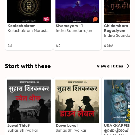
Kaalachakram
Sivamayam - 1
Chidambara
Kalachakram Narasimha
Indra Soundarrajan
Ragasiyam
Indira Soundara
Start with these
View all titles
Jewel Thief
Down Level
URAKKAPPISHA
Suhas Shirvalkar
Suhas Shirvalkar
ഉറക്കപ്പിശാച്