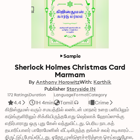
Sample
Sherlock Holmes Christmas Card
Marmam
By
Anthony Horowitz
With:
Karthik
Publisher
Storyside IN
172 Ratings
Duration
Language
Format
Category
4.4
1H 4min
Tamil
Crime
கிறிஸ்துமஸ் வரும் சமயத்தில் லண்டன் மாநகர் உறை பனியிலும் 
கடுங்குளிரிலும் சிக்கியிருந்தபோது ஷெர்லாக் ஹோம்ஸுக்கு 
எதிர்பாராது ஒரு புது கேஸ் வந்துவிட்டது. பெரிய நாடகத் 
தயாரிப்பாளர் பாரோமேனின் வீட்டிலிருந்த தங்கச் சுவர் கடிகாரம் 
திருட்டுப் போய்விட்டது. ஏதோ முன்னெச்சரிக்கை செய்வதுபோல, 