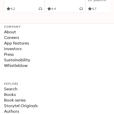
S P SARATH
4.2
4.4
4.7
COMPANY
About
Careers
App features
Investors
Press
Sustainability
Whistleblow
EXPLORE
Search
Books
Book series
Storytel Originals
Authors