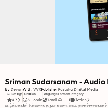
Sriman Sudarsanam - Audio
By
Devan
With:
VVR
Publisher
Pustaka Digital Media
37 Ratings
Duration
Language
Format
Category
4.7
8H 6min
Tamil
Fiction
வாழ்க்கையின் சிக்கலான தருணங்களைக்கூட நகைச்சுவையாகச் சொ