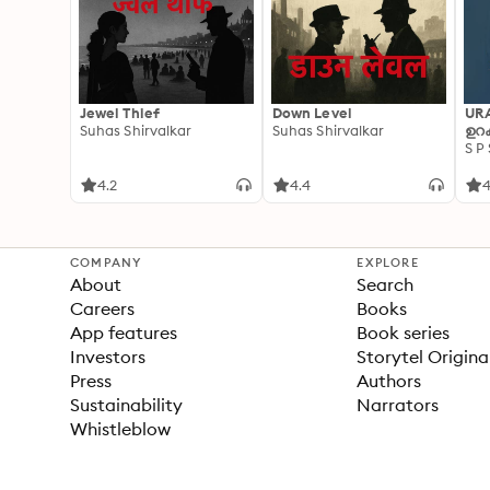
Jewel Thief
Down Level
UR
Suhas Shirvalkar
Suhas Shirvalkar
ഉറക
S P
4.2
4.4
4
COMPANY
EXPLORE
About
Search
Careers
Books
App features
Book series
Investors
Storytel Origina
Press
Authors
Sustainability
Narrators
Whistleblow