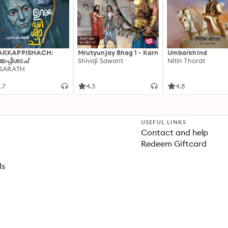
AKKAPPISHACH:
Mrutyunjay Bhag 1 - Karn
Umbarkhind
്കപ്പിശാച്
Shivaji Sawant
Nitin Thorat
 SARATH
.7
4.3
4.8
USEFUL LINKS
Contact and help
Redeem Giftcard
ls