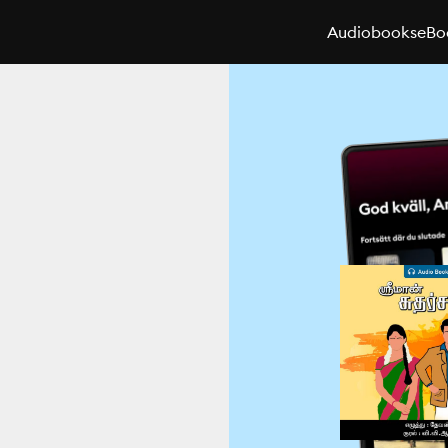
Audiobooks
eBo