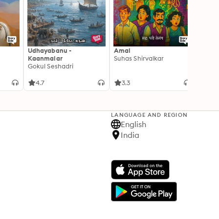
Udhayabanu -
Amal
Franci
Kaanmalar
Suhas Shirvalkar
T D R
Gokul Seshadri
4.7
3.3
4.1
LANGUAGE AND REGION
English
India