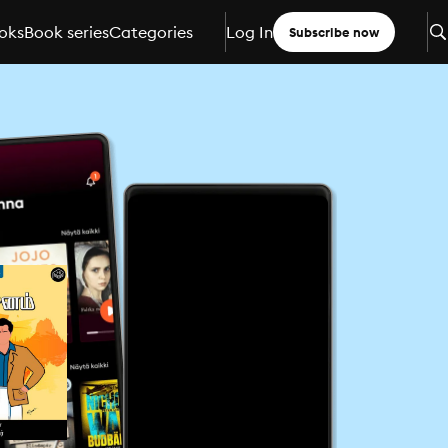
oks
Book series
Categories
Log In
Subscribe now