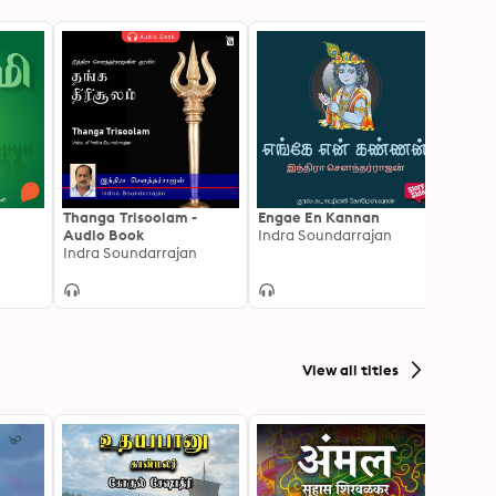
Thanga Trisoolam -
Engae En Kannan
Athi M
Audio Book
Indra Soundarrajan
Kalac
Indra Soundarrajan
View all titles