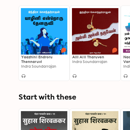
Yaazhini Endroru
Alli Alli Tharuven
Na
Thennaruvi
Indra Soundarrajan
Van
Indra Soundarrajan
Bo
Ind
Start with these