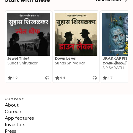
Jewel Thief
Down Level
URAKKAPPISHA
Suhas Shirvalkar
Suhas Shirvalkar
ഉറക്കപ്പിശാച്
S P SARATH
4.2
4.4
4.7
COMPANY
About
Careers
App features
Investors
Press