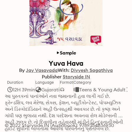
Sample
Yuva Hava
By
Jay Vasavada
With:
Divyesh Sagathiya
Publisher
Storyside IN
Duration
Language
Format
Category
12H 39min
Gujarati
Teens & Young Adult
આ પુસ્તકનાં પાનાંઓને નવા જમાનાની હવા લાગી ગઈ છે. 
ફ્રેન્ડશિપ, લવ મેરેજ, સેક્સ, ફેશન, બ્યૂટીકોન્ટેસ્ટ, પોપમ્યુઝિક 
અને ડિસ્કોદાંડિયાને અહીં ઉત્સાહથી આવકાર છે. તો કૃષ્ણ અને 
ગાંધી પણ ભુલાયા નથી. દેશ પરદેશના અવનવા રોલ મોડેલ્સની 
અહીં ઝલક છે. તો દિવાલીના તહેવારથી માંડીને હિન્દુસ્તાનીઓની 
© 2022 Storyside IN (Audiobook): 9789354836930
હાઈટ સુધીની બાબતોમાં આવેલા પરિવર્તનનું પ્રતિબિંબ છે. 