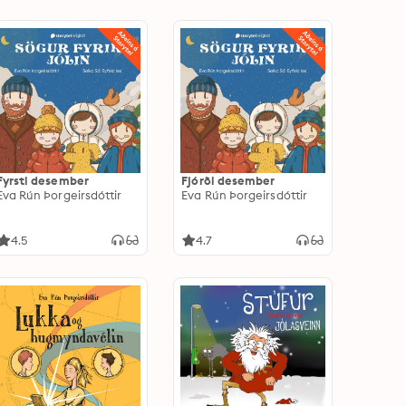
Fyrsti desember
Fjórði desember
Eva Rún Þorgeirsdóttir
Eva Rún Þorgeirsdóttir
4.5
4.7