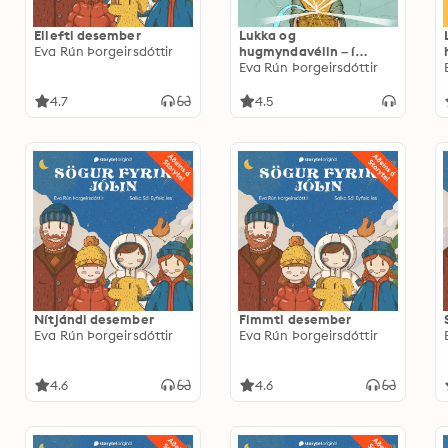
Ellefti desember
Lukka og
Eva Rún Þorgeirsdóttir
hugmyndavélin – í
svakalegum sjávarháska
Eva Rún Þorgeirsdóttir
4.7
4.5
Nítjándi desember
Fimmti desember
Eva Rún Þorgeirsdóttir
Eva Rún Þorgeirsdóttir
4.6
4.6