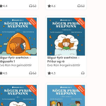
4.4
4.6
Sögur fyrir svefninn –
Sögur fyrir svefninn –
Sögusafn 1
Friður og ró
Eva Rún Þorgeirsdóttir
Eva Rún Þorgeirsdóttir
4.5
4.3