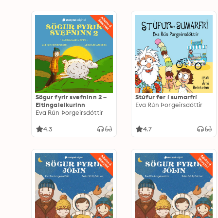
Sögur fyrir svefninn 2 –
Stúfur fer í sumarfrí
Eltingaleikurinn
Eva Rún Þorgeirsdóttir
Eva Rún Þorgeirsdóttir
4.3
4.7