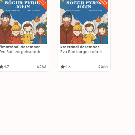
Fimmtándi desember
Þrettándi desember
Eva Rún Þorgeirsdóttir
Eva Rún Þorgeirsdóttir
4.7
4.6