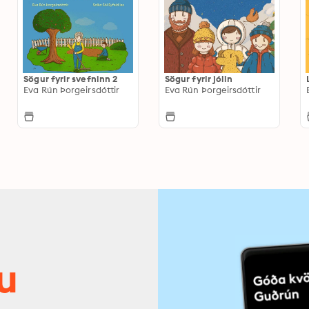
Sögur fyrir svefninn 2
Sögur fyrir jólin
Eva Rún Þorgeirsdóttir
Eva Rún Þorgeirsdóttir
u