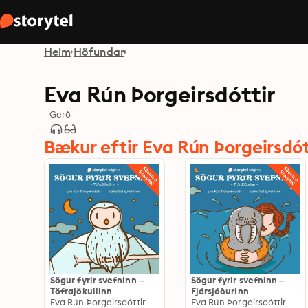
Heim
Höfundar
Eva Rún Þorgeirsdóttir
Gerð
Bækur eftir Eva Rún Þorgeirsdót
Sögur fyrir svefninn –
Sögur fyrir svefninn –
Töfrajökullinn
Fjársjóðurinn
Eva Rún Þorgeirsdóttir
Eva Rún Þorgeirsdóttir