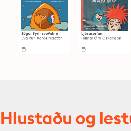
Sögur fyrir svefninn
Ljósaserían
Eva Rún Þorgeirsdóttir
Hilmar Örn Óskarsson
Hlustaðu og lest