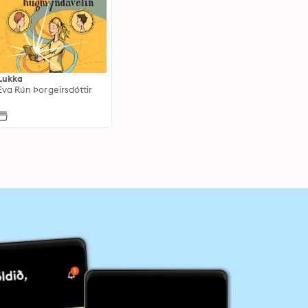
Lukka
Eva Rún Þorgeirsdóttir