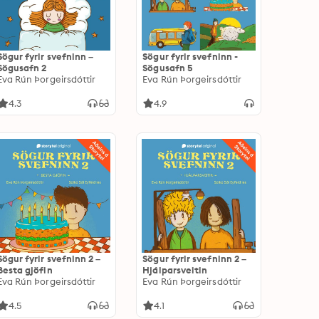
Sögur fyrir svefninn –
Sögur fyrir svefninn -
Sögusafn 2
Sögusafn 5
Eva Rún Þorgeirsdóttir
Eva Rún Þorgeirsdóttir
4.3
4.9
Sögur fyrir svefninn 2 –
Sögur fyrir svefninn 2 –
Besta gjöfin
Hjálparsveitin
Eva Rún Þorgeirsdóttir
Eva Rún Þorgeirsdóttir
4.5
4.1