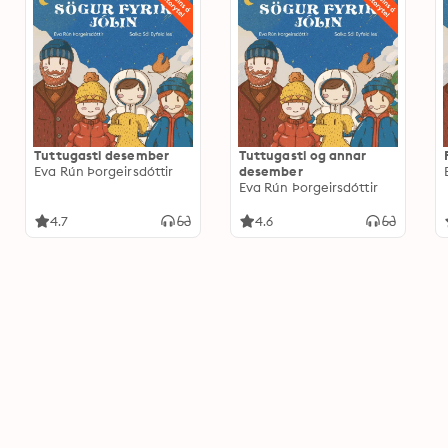
Tuttugasti desember
Tuttugasti og annar
Eva Rún Þorgeirsdóttir
desember
Eva Rún Þorgeirsdóttir
4.7
4.6