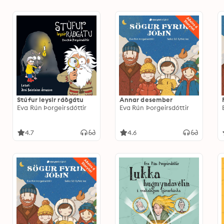
Stúfur leysir ráðgátu
Annar desember
Eva Rún Þorgeirsdóttir
Eva Rún Þorgeirsdóttir
4.7
4.6