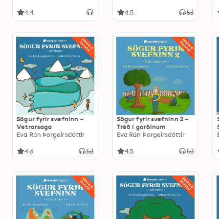
4.4
4.5
Sögur fyrir svefninn –
Sögur fyrir svefninn 2 –
Vetrarsaga
Tréð í garðinum
Eva Rún Þorgeirsdóttir
Eva Rún Þorgeirsdóttir
4.6
4.5