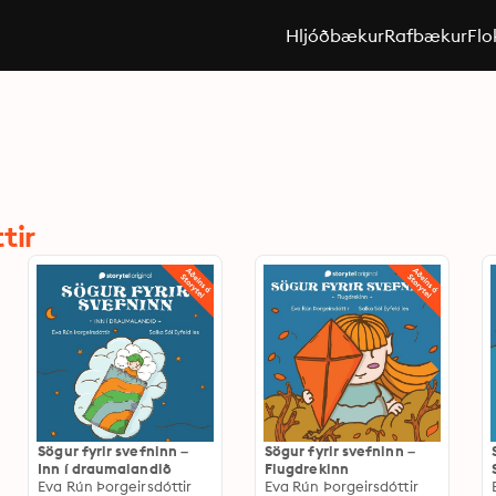
Hljóðbækur
Rafbækur
Flo
tir
Sögur fyrir svefninn –
Sögur fyrir svefninn –
Inn í draumalandið
Flugdrekinn
Eva Rún Þorgeirsdóttir
Eva Rún Þorgeirsdóttir