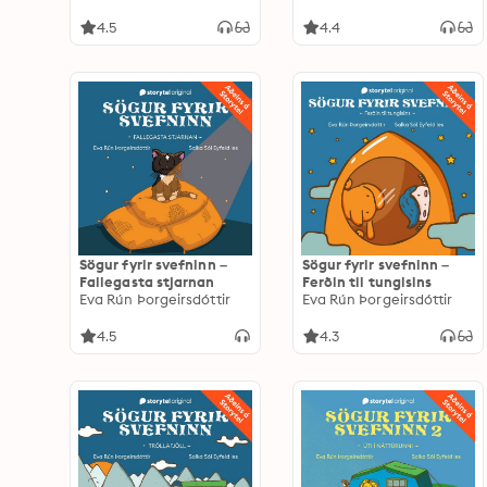
4.5
4.4
Sögur fyrir svefninn –
Sögur fyrir svefninn –
Fallegasta stjarnan
Ferðin til tunglsins
Eva Rún Þorgeirsdóttir
Eva Rún Þorgeirsdóttir
4.5
4.3