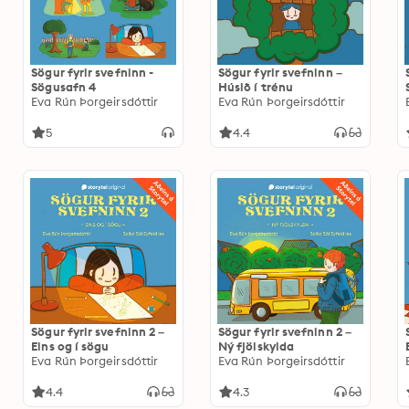
Sögur fyrir svefninn -
Sögur fyrir svefninn –
Sögusafn 4
Húsið í trénu
Eva Rún Þorgeirsdóttir
Eva Rún Þorgeirsdóttir
5
4.4
Sögur fyrir svefninn 2 –
Sögur fyrir svefninn 2 –
Eins og í sögu
Ný fjölskylda
Eva Rún Þorgeirsdóttir
Eva Rún Þorgeirsdóttir
4.4
4.3