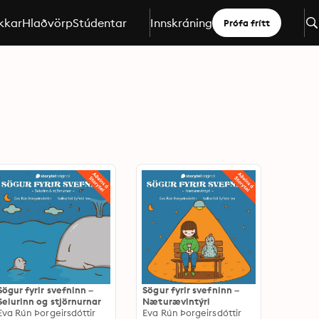
kkar
Hlaðvörp
Stúdentar
Innskráning
Prófa frítt
Sögur fyrir svefninn –
Sögur fyrir svefninn –
Selurinn og stjörnurnar
Næturævintýri
Eva Rún Þorgeirsdóttir
Eva Rún Þorgeirsdóttir