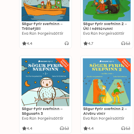
Sögur fyrir svefninn –
Sögur fyrir svefninn 2 –
Tröllafjöll
Úti í náttúrunni
Eva Rún Þorgeirsdóttir
Eva Rún Þorgeirsdóttir
4.4
4.7
Sögur fyrir svefninn –
Sögur fyrir svefninn 2 –
Sögusafn 3
Alvöru vinir
Eva Rún Þorgeirsdóttir
Eva Rún Þorgeirsdóttir
4.4
4.4