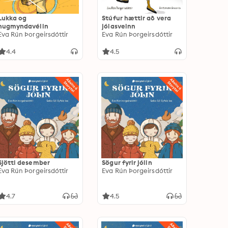
Lukka og
Stúfur hættir að vera
hugmyndavélin
jólasveinn
Eva Rún Þorgeirsdóttir
Eva Rún Þorgeirsdóttir
4.4
4.5
Sjötti desember
Sögur fyrir jólin
Eva Rún Þorgeirsdóttir
Eva Rún Þorgeirsdóttir
4.7
4.5