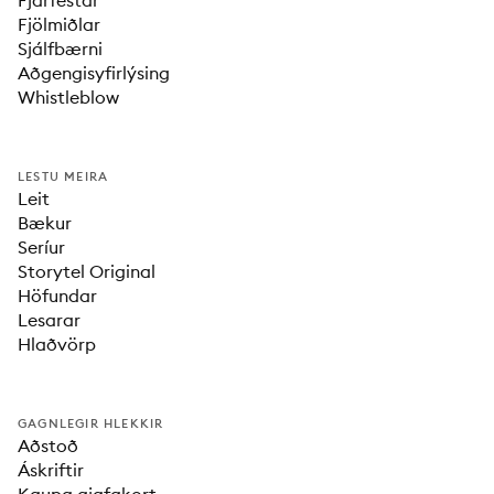
Fjárfestar
Fjölmiðlar
Sjálfbærni
Aðgengisyfirlýsing
Whistleblow
LESTU MEIRA
Leit
Bækur
Seríur
Storytel Original
Höfundar
Lesarar
Hlaðvörp
GAGNLEGIR HLEKKIR
Aðstoð
Áskriftir