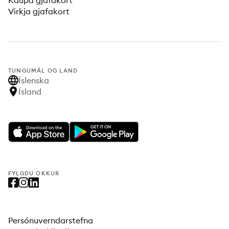
Kaupa gjafakort
Virkja gjafakort
TUNGUMÁL OG LAND
Íslenska
Ísland
FYLGDU OKKUR
Persónuverndarstefna