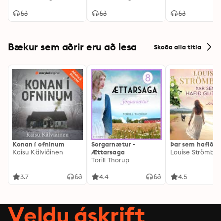
Bækur sem aðrir eru að lesa
Skoða alla titla
Konan í ofninum
Sorgarnætur -
Þar sem hafið gl
Kaisu Kälviäinen
Ættarsaga
Louise Strömbe
Torill Thorup
3.7
4.4
4.5
Veldu áskrift