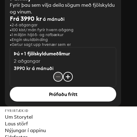
Fyrir þau sem vilja deila sögum með fjölskyldu
og vinum.
Frá 3990 kr
á mánuði
2-6 aðgangar
100 klst/mán fyrir hvern aðgang
1 milljón hljóð- og rafbækur
‎Engin skuldbinding
Getur sagt upp hvenær sem er
Þú + 1 fjölskyldumeðlimur
2 aðgangar
3990 kr á mánuði
Prófaðu frítt
FYRIRTÆKIÐ
Um Storytel
Laus störf
Nýjungar í appinu