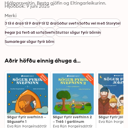
Hjálparsveitin, Besta gjöfin og Eltingarleikurinn.
Hljóðbók: 9 juni 2025
Merki
3 til 6 ára
6 til 9 ára
9 til 12 ára
Góður svefn
Sofðu vel með Storytel
Þegar þú ferð að sofa
Svefn
Stuttar sögur fyrir börnin
Sumarlegar sögur fyrir börn
Aðrir höfðu einnig áhuga á...
Sögur fyrir svefninn –
Sögur fyrir svefninn 2
Sögur fyrir jólin
Sögusafn 1
– Tréð í garðinum
Eva Rún Þorgeirs
Eva Rún Þorgeirsdóttir
Eva Rún Þorgeirsdóttir