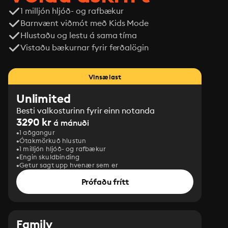
1 milljón hljóð- og rafbækur
Barnvænt viðmót með Kids Mode
Hlustaðu og lestu á sama tíma
Vistaðu bækurnar fyrir ferðalögin
Vinsælast
Unlimited
Besti valkosturinn fyrir einn notanda
3290 kr
á mánuði
1 aðgangur
Ótakmörkuð hlustun
1 milljón hljóð- og rafbækur
Engin skuldbinding
Getur sagt upp hvenær sem er
Prófaðu frítt
Family