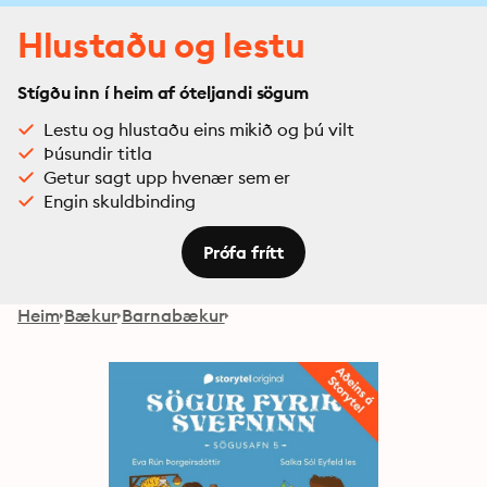
Hlustaðu og lestu
Stígðu inn í heim af óteljandi sögum
Lestu og hlustaðu eins mikið og þú vilt
Þúsundir titla
Getur sagt upp hvenær sem er
Engin skuldbinding
Prófa frítt
Heim
Bækur
Barnabækur