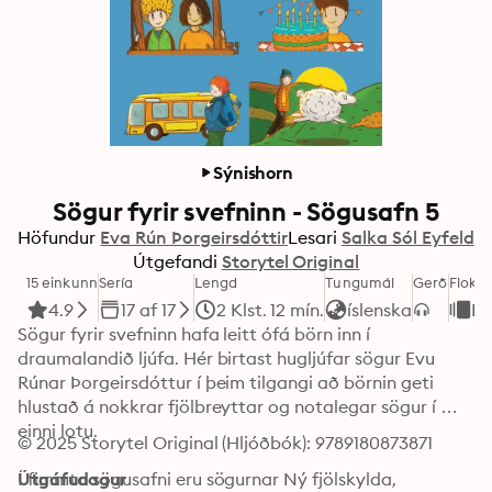
Sýnishorn
Sögur fyrir svefninn - Sögusafn 5
Höfundur
Eva Rún Þorgeirsdóttir
Lesari
Salka Sól Eyfeld
Útgefandi
Storytel Original
15 einkunn
Sería
Lengd
Tungumál
Gerð
Flokku
4.9
17 af 17
2 Klst. 12 mín.
íslenska
Ba
Sögur fyrir svefninn hafa leitt ófá börn inn í 
draumalandið ljúfa. Hér birtast hugljúfar sögur Evu 
Rúnar Þorgeirsdóttur í þeim tilgangi að börnin geti 
hlustað á nokkrar fjölbreyttar og notalegar sögur í 
einni lotu. 

© 2025 Storytel Original (Hljóðbók): 9789180873871
Í fimmta sögusafni eru sögurnar Ný fjölskylda, 
Útgáfudagur