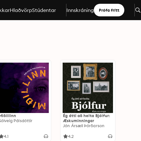
kkar
Hlaðvörp
Stúdentar
Innskráning
Prófa frítt
Miðillinn
Ég átti að heita Bjólfur:
Sólveig Pálsdóttir
Æskuminningar
Jón Ársæll Þórðarson
4.1
4.2