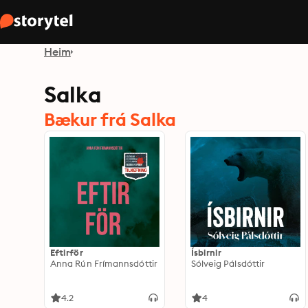
Heim
Salka
Bækur frá Salka
Eftirför
Ísbirnir
Anna Rún Frímannsdóttir
Sólveig Pálsdóttir
4.2
4