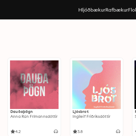
Hljóðbækur
Rafbækur
Flo
Dauðaþögn
Ljósbrot
Anna Rún Frímannsdóttir
Ingileif Friðriksdóttir
4.2
3.8