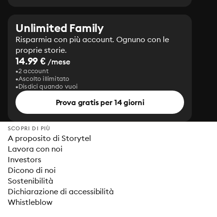
Unlimited Family
Risparmia con più account. Ognuno con le
proprie storie.
14.99 €
/mese
2 account
Ascolto illimitato
Disdici quando vuoi
Prova gratis per 14 giorni
SCOPRI DI PIÙ
A proposito di Storytel
Lavora con noi
Investors
Dicono di noi
Sostenibilità
Dichiarazione di accessibilità
Whistleblow