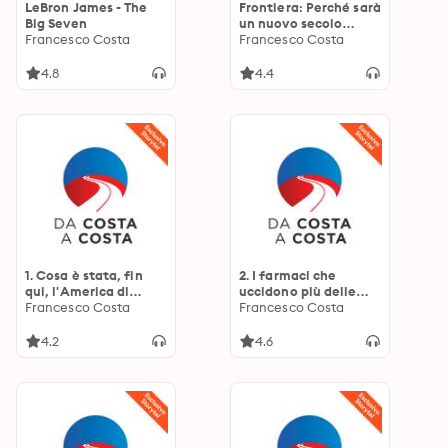
LeBron James - The
Frontiera: Perché sarà
Big Seven
un nuovo secolo
Francesco Costa
americano
Francesco Costa
4.8
4.4
1. Cosa è stata, fin
2. I farmaci che
qui, l'America di
uccidono più delle
Trump
Francesco Costa
armi
Francesco Costa
4.2
4.6