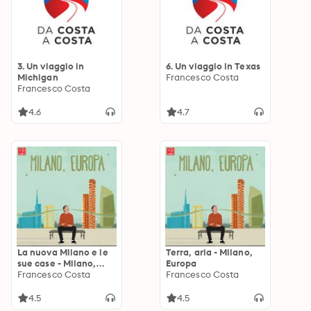
3. Un viaggio in
6. Un viaggio in Texas
Michigan
Francesco Costa
Francesco Costa
4.6
4.7
La nuova Milano e le
Terra, aria - Milano,
sue case - Milano,
Europa
Europa
Francesco Costa
Francesco Costa
4.5
4.5