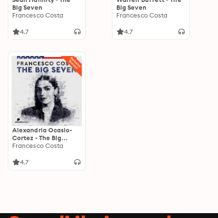
Big Seven
Big Seven
Francesco Costa
Francesco Costa
4.7
4.7
Alexandria Ocasio-
Cortez - The Big
Seven
Francesco Costa
4.7