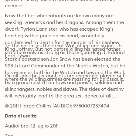
enemies.
Now that her whereabouts are known many are 
seeking Daenerys and her dragons. Among them the 
dwarf, Tyrion Lannister, who has escaped King’s 
Landing with a price on his head, wrongfully 
condemned to death for the murder of his nephew, 
To the north lies the great Wall of ice and stone – a 
King Joffrey. But not before killing his hated father, 
structure only as strong as those guarding it. Eddard 
Lord Tywin.
Stark's bastard son Jon Snow has been elected the 
998th Lord Commander of the Night's Watch, but he 
has enemies both in the Watch and beyond the Wall, 
On all sides bitter conflicts are reigniting, played out 
where the wildling armies are massing for an assault.
by a grand cast of outlaws and priests, soldiers and 
skinchangers, nobles and slaves. The tides of destiny 
will inevitably lead to the greatest dance of all…
© 2011 HarperCollins (AUDIO): 9780007237494
Data di uscita
Audiolibro: 12 luglio 2011
Tag