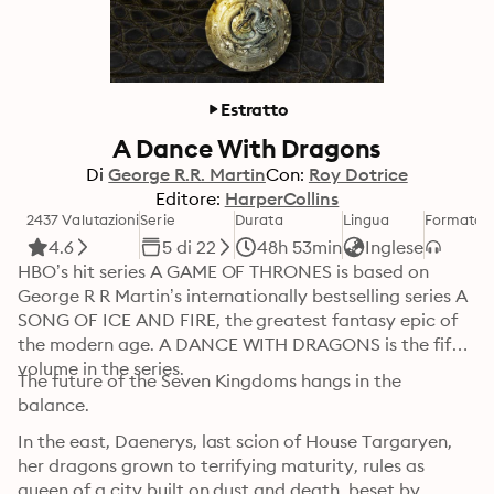
Estratto
A Dance With Dragons
Di
George R.R. Martin
Con:
Roy Dotrice
Editore:
HarperCollins
2437 Valutazioni
Serie
Durata
Lingua
Formato
C
4.6
5 di 22
48h 53min
Inglese
HBO’s hit series A GAME OF THRONES is based on 
George R R Martin’s internationally bestselling series A 
SONG OF ICE AND FIRE, the greatest fantasy epic of 
the modern age. A DANCE WITH DRAGONS is the fifth 
volume in the series.
The future of the Seven Kingdoms hangs in the 
balance.
In the east, Daenerys, last scion of House Targaryen, 
her dragons grown to terrifying maturity, rules as 
queen of a city built on dust and death, beset by 