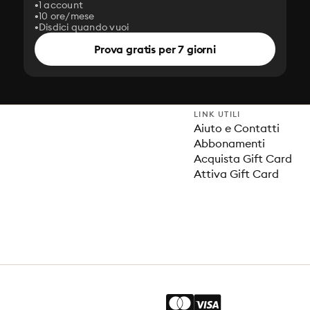
1 account
10 ore/mese
Disdici quando vuoi
Prova gratis per 7 giorni
LINK UTILI
Aiuto e Contatti
Abbonamenti
Acquista Gift Card
Attiva Gift Card