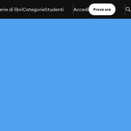
erie di libri
Categorie
Studenti
Accedi
Prova ora