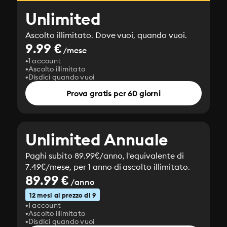
Unlimited
Ascolto illimitato. Dove vuoi, quando vuoi.
9.99 €
/mese
1 account
Ascolto illimitato
Disdici quando vuoi
Prova gratis per 60 giorni
Unlimited Annuale
Paghi subito 89.99€/anno, l'equivalente di
7.49€/mese, per 1 anno di ascolto illimitato.
89.99 €
/anno
12 mesi al prezzo di 9
1 account
Ascolto illimitato
Disdici quando vuoi