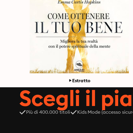
Estratto
Scegli il pi
Più di 400.000 titoli
Kids Mode (accesso sicur