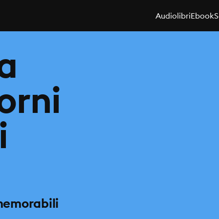
Audiolibri
Ebook
S
za
iorni
i
 memorabili