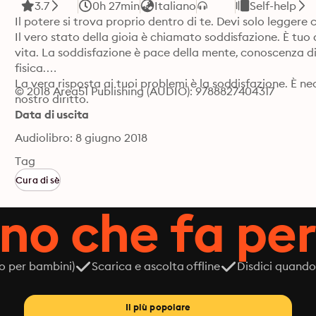
3.7
0h 27min
Italiano
Self-help
Il potere si trova proprio dentro di te. Devi solo leggere 
Il vero stato della gioia è chiamato soddisfazione. È tuo d
vita. La soddisfazione è pace della mente, conoscenza di 
fisica.

La vera risposta ai tuoi problemi è la soddisfazione. È nec
© 2018 Area51 Publishing (AUDIO): 9788827404317
nostro diritto.
Data di uscita
Audiolibro: 8 giugno 2018
Tag
Cura di sè
ano che fa per
o per bambini)
Scarica e ascolta offline
Disdici quando
Il più popolare