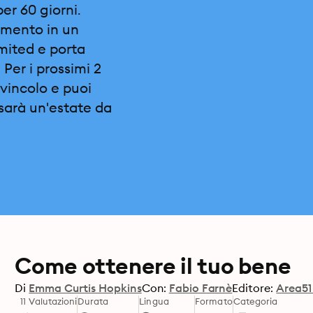
per 60 giorni.
omento in un
imited e porta
 Per i prossimi 2
vincolo e puoi
sarà un'estate da
Come ottenere il tuo bene
Di
Emma Curtis Hopkins
Con:
Fabio Farnè
Editore:
Area51
11 Valutazioni
Durata
Lingua
Formato
Categoria