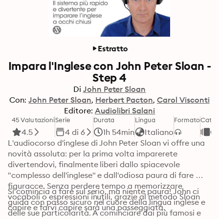
Estratto
Impara l'Inglese con John Peter Sloan -
Step 4
Di
John Peter Sloan
Con:
John Peter Sloan
Herbert Pacton
Carol Visconti
Editore:
Audiolibri Salani
45 Valutazioni
Serie
Durata
Lingua
Formato
Categ
4.5
4 di 6
1h 54min
Italiano
Co
L'audiocorso d'inglese di John Peter Sloan vi offre una 
novità assoluta: per la prima volta imparerete 
divertendovi, finalmente liberi dallo spiacevole 
"complesso dell'inglese" e dall'odiosa paura di fare 
figuracce. Senza perdere tempo a memorizzare 
Si comincia a fare sul serio, ma niente paura! John ci 
vocaboli o espressioni inutili, grazie al metodo Sloan 
guida con passo sicuro nel cuore della lingua inglese e 
capire e farvi capire sarà una passeggiata. 
delle sue particolarità. A cominciare dai più famosi e 