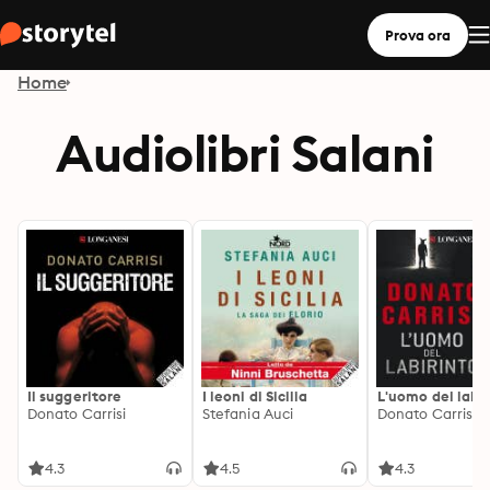
Prova ora
Home
Audiolibri Salani
Il suggeritore
I leoni di Sicilia
L'uomo del labir
Donato Carrisi
Stefania Auci
Donato Carrisi
4.3
4.5
4.3