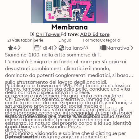
Membrana
Di
Chi Ta-wei
Editore:
ADD Editore
21 Valutazioni
Serie
Lingua
Formato
Categoria
4
1 di 41
Italiano
Narrativa
Siamo nel 2100, nella città sommersa di T.

L'umanità è migrata in fondo al mare per sfuggire ai 
devastanti cambiamenti climatici e il mondo, 
dominato da potenti conglomerati mediatici, si basa 
sullo sfruttamento del lavoro degli androidi.

Pubblicato a Taiwan nel 1995, Membrana è un classico 
Momo, famosa estetista della pelle, conduce una vita 
della narrativa speculativa in cinese.

introversa e nostalgica. Ha una ferita con cui fare i 
Chi Ta-wei, con talento predittivo, immagina la 
conti: la madre, da cui è separata da oltre vent'anni, si 
saturazione provocata dai social media e il 
ripresenta nella sua vita innescando un percorso di 
monitoraggio corporeo, intrecciandoli a temi distopici 
esplorazione di sé che metterà in dubbio la sua stessa 
© 2022 ADD Editore (Ebook): 9788867834037
come il dominio della tecnologia e dei regimi 
esistenza, la natura del proprio corpo e la sua identità 
capitalisti.

Traduttrici/ori: Alessandra Pezza
di genere.

Un romanzo visionario e sublime che si distingue per 
Il processo di trasformazione, mutamento e 
Data di uscita