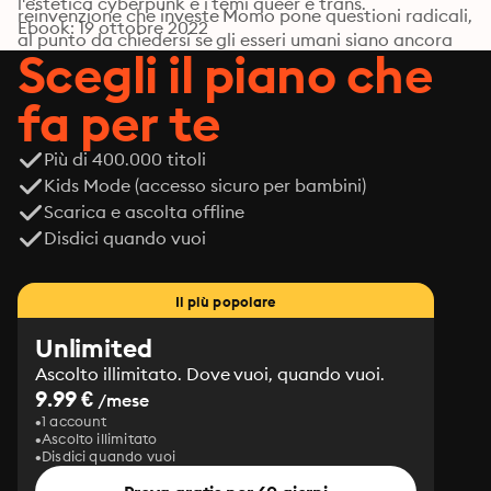
l'estetica cyberpunk e i temi queer e trans.
reinvenzione che investe Momo pone questioni radicali, 
Ebook: 19 ottobre 2022
al punto da chiedersi se gli esseri umani siano ancora 
Scegli il piano che
padroni della propria memoria e del proprio futuro.
fa per te
Più di 400.000 titoli
Kids Mode (accesso sicuro per bambini)
Scarica e ascolta offline
Disdici quando vuoi
Il più popolare
Unlimited
Ascolto illimitato. Dove vuoi, quando vuoi.
9.99 €
/mese
1 account
Ascolto illimitato
Disdici quando vuoi