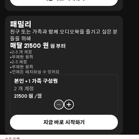
숨을 잘 쉬고 있는지확인한 다음에서야 다시 잠을 청할 수 
있어. 이해가 되니?”- 본문 중에서여기, 25년 동안 자신밖에 
모르는 삶을 살았다고 고백하는 한 남자가 있다. 바로 프레
드릭 배크만. 그러나 그는 아내를 만나고 아이가 생기며 이
패밀리
전과는 완전히 다른 삶을 산다. ‘스테레오 볼륨을 높이는 법
친구 또는 가족과 함께 오디오북을 즐기고 싶은 분
을 알아내다니 우리 아이가 천재인가 보다’고 생각하고, 아
들을 위해
이패드의 키패드 암호를 풀었다고 멘사에 전화하는 영락없
매달 21500 원
원 부터
는 아들 바보가 되었다. 아빠는 처음이라 시행보다 착오가 
2-3 개 계정
많다고 고백하면서도 육아를 위해 고군분투하는 모습은 짠
무제한 청취
2-3 계정
하지만 사랑스럽기 그지없다.이 책에서 배크만은 “아들에
무제한 청취
게”라는 말로 이야기를 시작하며, 아이가 세상을 살아가며 
언제든 해지하실 수 있어요
알았으면 하는 크고 작은 교훈들과 요령들을 하나둘 풀어낸
본인 + 1 가족 구성원
다. 좋아하는 일을 찾아가고, 사랑하는 사람을 만나고, 친절
2 개 계정
을 베풀고, 필요할 때는 강하게 나가며, 친구들을 챙기고, 뭐
21500 원 /월
든 되고 싶은 대로 될 수 있지만 있는 모습 그대로 지내도 된
다는 사려 깊은 조언. 그리고 자신보다 더 괜찮은 사람이 되
었으면 한다는 진심 어린 당부는 코끝 찡하게 다가온다.“아
들아 알잖니, 아빠는 네 엄마를 위해 살고네 엄마를 위해 죽
지금 바로 시작하기
는 거”배크만이 진짜 멋있는 이유는 좋은 아빠이기 이전에 
훌륭한 남편이기 때문이다. 집 청소를 하는 날이면 일말의 