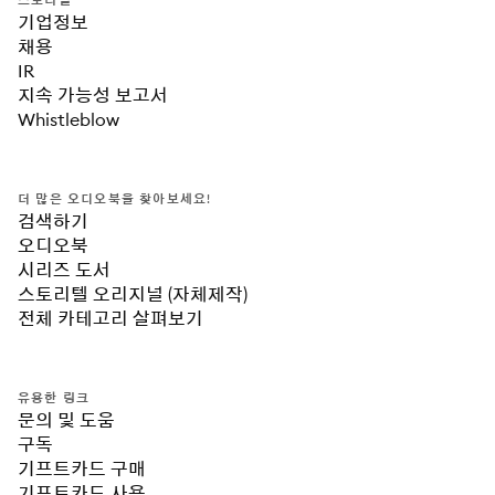
주저함도 없이 가장 청소하기 힘든 화장실로 직행하고, 아내
스토리텔
기업정보
가 웃음을 터뜨리면 그때만큼 자신이 남자답다고 느낀 적이 
채용
없다며, 자신의 부족함에도 불구하고 반려자가 되어준 아내
IR
를 향한 무한한 믿음과 고마움을 표현한다. 사랑하는 사람을 
지속 가능성 보고서
누구보다 소중히 대하는 배크만을 보고 있노라면 사랑과 가
Whistleblow
족의 의미에 대해 다시금 생각해보게 된다.무엇보다 “엄마
는 우리 둘에게 주어진 최고의 선물”이라고, “사랑에 대해 아
는 게 별로 없는 이유는 진심으로 사랑해본 여자가 한 명 
뿐”이라고, “네게 유전자의 절반을 물려준 걸 제외하면 엄마
더 많은 오디오북을 찾아보세요!
를 만난 것이 내 인생 최고의 업적”이라는 배크만의 말 한마
검색하기
디 한마디가 ‘아, 나도 이런 가정 꾸리고 싶다’라는 부러움을 
오디오북
자아내며 기분 좋은 설렘을 가져다준다. 『나보다 소중한 사
시리즈 도서
람이 생겨버렸다』는 결혼 유무와 관계없이 소중한 사람 곁
스토리텔 오리지널 (자체제작)
에서 행복을 꾸려나가고 싶은 사람들에게 분명 좋은 선물이 
전체 카테고리 살펴보기
되어줄 것이다.
유용한 링크
문의 및 도움
구독
기프트카드 구매
기프트카드 사용