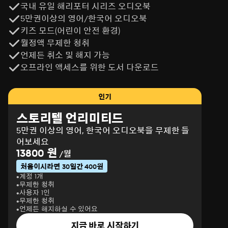
국내 유일 해리포터 시리즈 오디오북
의 날』과 『일생일대의 거래』는 사랑하는 가족과 나누는 
5만권이상의 영어/한국어 오디오북
마지막 작별인사를 그린, 짧지만 여운이 길게 남는 소설이
다. 삶의 소중함을 일깨우는 두 따뜻하고 환상적인 이야기는 
키즈 모드(어린이 안전 환경)
‘인생소설’이라는 새로운 장르로 자리매김하며 독자의 마음
월정액 무제한 청취
을 깊이 울리고 있다.최신작 『불안한 사람들』은 배크만이 
언제든 취소 및 해지 가능
『우리와 당신들』 이후 3년 만에 집필한 장편소설로, 그간 
오프라인 액세스를 위한 도서 다운로드
기다려온 독자들에게 부응하듯 2020년 아마존, 굿리즈를 
비롯한 여러 매체에서 올해의 책에 선정되었다. 특히 총 25
만 개가 넘는 평점과 웃음과 눈물이 황금비율로 녹아든 필력
인기
은 배크만 소설만이 도달할 수 있는 독보적인 영역을 다시 
스토리텔 언리미티드
한번 증명했다.역자: 이은선연세대학교에서 중어중문학을 
5만권 이상의 영어, 한국어 오디오북을 무제한 들
공부하고, 같은 학교 국제대학원에서 동아시아학과를 졸업
어보세요
했다. 출판사 편집자, 저작권 담당자를 거쳐 전문 번역가로 
13800 원
활동 중이다. 낭독자: 김인KBS 37기 성우로 ‘드래곤에그’의 
/월
‘카이저’, ‘헬로 카봇’의 ‘카봇 레이저’ 등을 연기했다. KBS 소
처음이시라면 30일간 400원
설극장, 라디오 극장, 라디오 독서실, KBS 무대 등을 통해 다
계정 1개
무제한 청취
수의 낭독을 진행한 바 있다.출판사 서평:“나밖에 모르던 나
사용자 1인
에게나보다 소중한 사람이 생겨버렸다!”“나는 25년 동안 나
무제한 청취
밖에 모르는 삶을 살다가 네 엄마를 만났고 그다음 너를 만
언제든 해지하실 수 있어요
났고,이제는 일주일에도 몇 번씩 한밤중에 깨어나 두 사람이 
지금 바로 시작하기