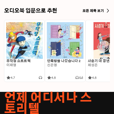
터에 반해 이야기를 더 써볼 것을 권했고, 그렇게 『오베라
는 남자』가 탄생했다. 프레드릭 배크만은 2012년 이 소설
오디오북 입문으로 추천
모든 제목 보기
로 성공적인 데뷔를 했다. 출간 즉시 굉장한 인기를 모았고, 
인구 9백만의 스웨덴에서 84만 부 이상, 전 세계 280만 부 
이상 판매되었다. 미국 아마존 소설 분야 1위를 기록하며 77
주간 뉴욕타임스 베스트셀러 리스트를 지켰고, 2017년 미국
에서 가장 많이 팔린 책의 자리에 올랐다. 44개국에 판권이 
수출되며 독일, 영국, 캐나다, 노르웨이, 덴마크, 아이슬란드 
등에서 베스트셀러로 등극했고, 2016년에 영화화되어 스웨
덴 영화제에서 다양한 부문의 상을 휩쓸고, 유럽영화상 코미
디 부문을 수상했으며, 톰 행크스 주연으로 할리우드 영화화
무작정 쇼트트랙
단톡방을 나갔습니다 2
사춘기 대 갱년기
를 앞두고 있다.뒤이어 출간한 『할머니가 미안하다고 전해
이재영
신은영
제성은
달랬어요』와 『브릿마리 여기 있다』 역시 베스트셀러에 
오르며 전 세계적인 초대형 작가로 자리매김했다. 이후 완전
4.7
4.8
4.8
히 달라진 스타일의 작품 『베어타운』으로 돌아온 배크만
은 이 소설로 “『오베라는 남자』를 뛰어넘었다” “이 시대의 
디킨스다”라는 언론의 열광적인 찬사와 함께 아마존 올해의 
언제 어디서나 스
책 Top 3, 굿리즈 올해의 소설 Top 2에 오르며 또 한번 커다
란 도약을 이루어냈다.그 뒤를 잇는 이야기 『우리와 당신
토리텔
들』 역시 아마존, 굿리즈 올해의 책에 오르며 매번 자신의 
정점을 찍는 작가의 성장세를 증명했다. 『하루하루가 이별