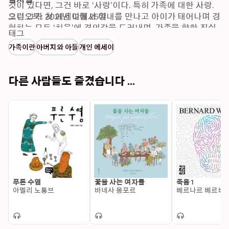
것이 있다면, 그건 바로 ‘사랑’이다. 특히 가족에 대한 사랑. 
그런 그가 첫 에세이에서 아내를 만나고 아이가 태어나며 경
오디오북: 2021년 12월 25일
험하는 모든 ‘처음’에 경외감을 드러내며, 가족을 향한 진심 
태그
어린 사랑을 전한다. 특유의 엉뚱함과 위트, 장난기 어린 말
가족이란
아버지와 아들
개인 에세이
들 속에는 아내를 향한 고마움과 이 모든 글의 시작이 되어
준 아들에 대한 애틋함이 고스란히 담겨 있다. 킥킥대고 웃
다 코끝이 찡해지는 가슴 뭉클한 이야기다. “사랑하는 이들
다른 사람들도 즐겼습니다 ...
에게 선물하고 싶은 책”이라는 배우 이종혁의 말처럼 지금, 
머릿속에 떠오르는 ‘나보다 소중한 사람’이 있다면 이 책으
로 마음을 표현해보자.목차아들에게핵심은 내가 너를 사랑
한다는 거야내 생애 가장 행복한 날두려움 없이 너를 사랑해
내가 슈퍼 히어로는 아니지만남자답다는 것의 진짜 의
미‘왜’라는 물음에 대한 답애틋하게 기억될 순간들시행보다 
착오가 많지만 최선을 다하고 있어친절한 사람이 되었으면 
좋겠어인생에서 친한 친구가 필요한 이유사랑에 대해 아는 
건 별로 없지만내 인생 최고의 업적은 너를 만난 거야저자: 
푸른 수염
꽃을 사는 여자들
죽음 1
프레드릭 배크만 (Fredrik Backman)스웨덴의 한 블로거에
아멜리 노통브
바네사 몽포르
베르나르 베르베
서 전 세계를 사로잡은 초대형 작가가 된 프레드릭 배크만. 
데뷔작이자 첫 장편소설인 『오베라는 남자』는 그의 블로
그에서 처음 시작되었다. 수많은 독자들이 ‘오베’라는 캐릭