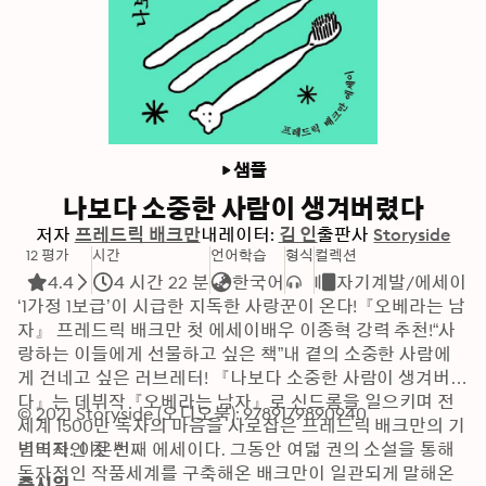
샘플
나보다 소중한 사람이 생겨버렸다
저자
프레드릭 배크만
내레이터:
김 인
출판사
Storyside
12 평가
시간
언어학습
형식
컬렉션
4.4
4 시간 22 분
한국어
자기계발/에세이
‘1가정 1보급’이 시급한 지독한 사랑꾼이 온다!『오베라는 남
자』 프레드릭 배크만 첫 에세이배우 이종혁 강력 추천!“사
랑하는 이들에게 선물하고 싶은 책”내 곁의 소중한 사람에
게 건네고 싶은 러브레터! 『나보다 소중한 사람이 생겨버렸
다』는 데뷔작『오베라는 남자』로 신드롬을 일으키며 전 
© 2021 Storyside (오디오북): 9789179890940
세계 1500만 독자의 마음을 사로잡은 프레드릭 배크만의 기
념비적인 첫 번째 에세이다. 그동안 여덟 권의 소설을 통해 
번역자: 이은선
독자적인 작품세계를 구축해온 배크만이 일관되게 말해온 
출시일