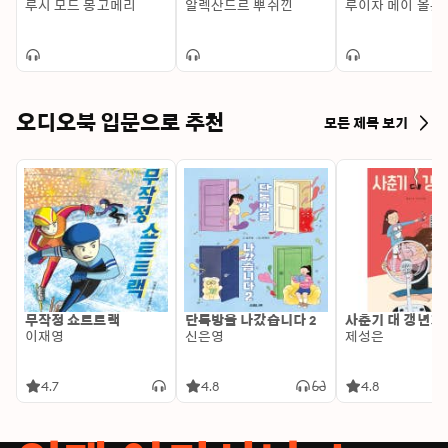
루시 모드 몽고메리
알렉산드르 뿌쉬낀
루이자 메이 올콧
오디오북 입문으로 추천
모든 제목 보기
무작정 쇼트트랙
단톡방을 나갔습니다 2
사춘기 대 갱년기
이재영
신은영
제성은
4.7
4.8
4.8