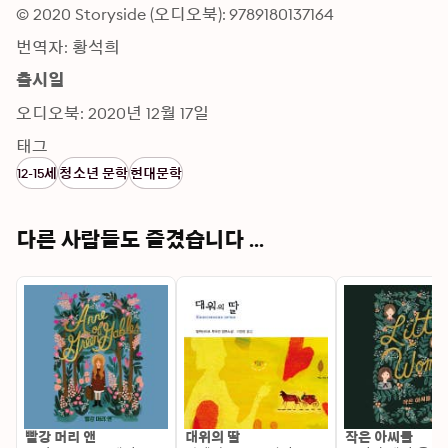
© 2020 Storyside (오디오북): 9789180137164
번역자: 황석희
출시일
오디오북: 2020년 12월 17일
태그
12-15세
청소년 문학
현대문학
다른 사람들도 즐겼습니다 ...
빨강 머리 앤
대위의 딸
작은 아씨들