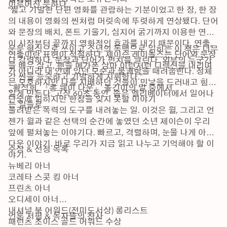
이루어진 듯하다.
“짧고 기발한 단편 영화를 관람하는 기분이었고 한 장, 한 장
의 내용이 영화의 씬처럼 머릿속에 뚜렷하게 연상됐다. 단어
와 문장의 배치, 폰트 기울기, 심지어 굵기까지 이용한 연출
이 시작부터 끝까지 영화적인 효과를 내기 때문이다. 연출, 
운문 형식으로 쓰이고 소년의 독백으로 읽히는 이 책은 너무
연출이란 표현이 적절하다. 제이슨 레이놀즈는 단어와 문장
나 강력하다. 문장과 단어가 펀치를 날린다. 외부의 누군가
을 배우 삼고, 펜을 메가폰 삼아 이런저런 디렉션을 내리며 
가 아니라 내 안에 있던 모순과 불쾌함을 때려눕힌다. 정체
각 씬을 능숙하고 기발하게 지휘한다.” 

는 모호하지만 나를 지배하던 것들이 민낯을 드러내고 힘을 
_황석희, 『롱 웨이 다운』 옮긴이의 말 중에서
잃게 만든다. 고작 60초 동안, 좁은 엘리베이터에서 일어나
단숨에 읽히지만 한참을 잊지 못할 이야기

는 일들로.
물려받은 폭력의 도구를 내려놓는 일. 이것은 윌, 그리고 언
젠가 윌과 같은 선택의 순간에 놓였던 소년 제이슨이 우리 
앞에 펼쳐놓는 이야기다. 빠르고, 격렬하며, 눈물 나게 아름
다운 이야기. 바로 우리가 지금 읽고 나누고 기억해야 할 이
수상 & 선정 목록
야기.
뉴베리 아너

코레타 스콧 킹 아너

프린츠 아너

오디세이 아너

내셔널 북 어워드(전미도서상) 롱리스트

언론 서평 & 독자들의 찬사
패런츠 초이스 골드 어워드 수상
