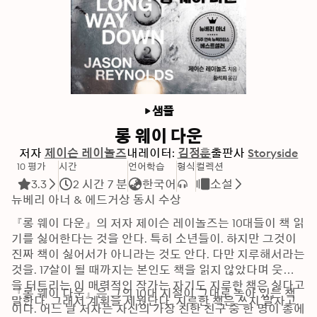
샘플
롱 웨이 다운
저자
제이슨 레이놀즈
내레이터:
김정훈
출판사
Storyside
10 평가
시간
언어학습
형식
컬렉션
3.3
2 시간 7 분
한국어
소설
뉴베리 아너 & 에드거상 동시 수상
『롱 웨이 다운』의 저자 제이슨 레이놀즈는 10대들이 책 읽
기를 싫어한다는 것을 안다. 특히 소년들이. 하지만 그것이 
진짜 책이 싫어서가 아니라는 것도 안다. 다만 지루해서라는 
것을. 17살이 될 때까지는 본인도 책을 읽지 않았다며 웃음
을 터트리는 이 매력적인 작가는 자기도 지루한 책은 싫다고 
『롱 웨이 다운』은 그의 10대 시절이 그대로 녹아 있는 책
말한다. 그래서 계획을 세웠단다. 지루한 책은 쓰지 말자고. 
이다. 어느 날 저자는 자신의 가장 친한 친구 중 한 명이 총에 