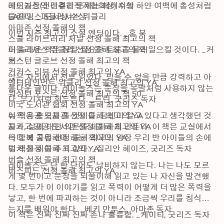
에드거상(전미추리작가협회상) 수상

레이놀즈의 간결한 문체는 페이지의 하얀 여백에 총성처럼 
LA타임스 도서상 수상

울린다. _퍼블리셔스 위클리
아마존 선정 올해의 책

이번 시즌 최고의 소설 엔딩이다. _혼 북
스쿨 라이브러리 저널 선정 올해 최고의 책

퍼블리셔스 위클리 선정 올해 최고의 책

이 놀라운 책은 정말 필요한 토론을 불러일으킬 것이다. _커
보스턴 글로브 선정 올해 최고의 책

커스
커커스 리뷰 선정 올해 최고의 YA

앉은 자리에서 전부 읽었다. 믿을 수 없을 만큼 강력하고 아
엔터테인먼트 위클리 선정 올해 최고의 YA

름다운 글이다. 레이놀즈는 문장을 목발처럼 사용하지 않는
워싱턴 포스트 선정 올해 최고의 책 50

다. 무기처럼 휘두른다. _트린, 굿리즈 독자
미국 도서관 협회 선정 올해 최고의 YA

뉴욕 공공 도서관 선정 올해 최고의 YA

이 책은 충격을 줄 것이다. 당신이 알고 있다고 생각했던 것
시카고 공공 도서관 선정 올해 최고의 YA

들과, 삶에 대한 의문을 제기하게 만든다. 이 책은 교실에서 
너디 북 클럽 선정 올해 최고의 YA

꼭 함께 공유해야 하는 책이다. 당장 우리 반 아이들의 손에 
벌처 선정 올해 최고의 YA

이 책을 쥐여 주고 싶다. _질리안 헤이즈, 굿리즈 독자
버슬 선정 올해 최고의 책

레이놀즈는 단 한 단어도 낭비하지 않는다. 나는 나도 모르
버즈피드 선정 올해 최고의 YA
게 몇 번이고 문장을 되풀이해 읽고 있는 나 자신을 발견했
다. 모두가 이 이야기를 읽고 폭력이 어떻게 더 많은 폭력을 
낳고, 한 번에 파괴하는 것이 아니라 조금씩 우리를 침식하
는지를 배워야 한다. _베키 만투스, 아마존 독자
이 책은 진짜 진짜 진짜 존나 훌륭함. _케이티, 굿리즈 독자