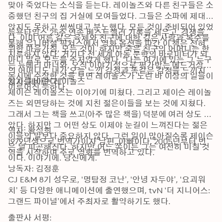
맞아 죽었다는 소식을 듣는다. 레이놀즈와 다른 친구들은 소
중했던 친구의 집 거실에 모여들었다. 그들은 소파에 제대로 
앉지도 못하고 씩씩대고 분노했다. 모든 것이 준비되어 있었
뉴욕타임스 25주 연속 베스트셀러 기록을 세우고, 경쟁을 
다. 이미 어른 같은 육체와 친구에 대한 깊은 사랑과 복수를 
통해 유니버셜 픽쳐스에서 영화 옵션을 따간 이 책은 전혀 
위한 마음가짐, 모든 것이. 하지만 죽은 친구의 어머니는 한
지루하지 않다. 거기다 전 세계 아동 문학의 바로미터가 되
마디 말로 모두를 주저앉게 했다. “나는 여기에 있는 그 누구
는 뉴베리 아너와, 오직 이야기성으로 평가받는 에드거상을 
의 어머니도 내가 오늘 느낀 감정과 똑같은 감정을 느끼지 
동시에 수상한 것을 보면 레이놀즈가 노린 바 이상의 일들이 
않기를 바란다.”
저자: 제이슨 레이놀즈

이루어진 듯하다.
제이슨 레이놀즈는 이야기에 미쳤다. 그리고 제이슨 레이놀
즈는 외면당하는 것에 지친 젊은이들을 보는 것에 지쳤다. 
그래서 그는 책을 쓰고(아주 많은 책을) 덕분에 여러 상도 받
았다. 하지만 그 어떤 상도 이제야 눈길이 느껴진다는 젊은
역자: 황석희

이들의 말보다 중요하지 않다. 그런 일이 많아질수록 제이슨
1979년생으로 번역가이자 남편, 아빠이다. 2005년부터 번
은 덜 피곤해진다. 하지만 어느 쪽이든 그는 여전히 미칠 것
역을 시작하여 주로 영화를 번역하고 있다. 
이다. 이야기에. 당신에게.
낭독자: 김정훈

CJ E&M 8기 성우로, ‘명탐정 코난’, ‘안녕 자두야’, ‘요괴워
치’ 등 다양한 애니메이션에 출연했으며, tvN ‘더 지니어스:
그랜드 파이널’에서 주최자로 활약하기도 했다. 
출판사 서평:
