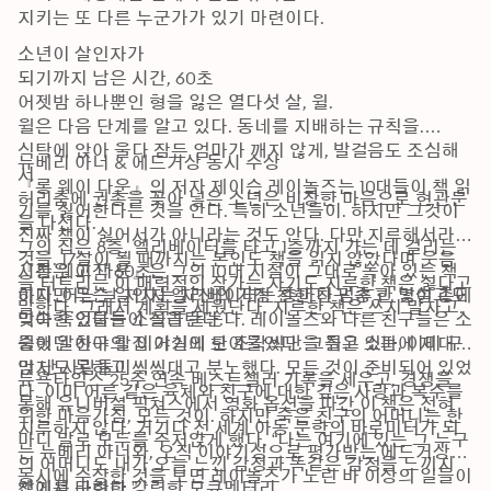
지키는 또 다른 누군가가 있기 마련이다.
소년이 살인자가 

되기까지 남은 시간, 60초

어젯밤 하나뿐인 형을 잃은 열다섯 살, 윌.

윌은 다음 단계를 알고 있다. 동네를 지배하는 규칙을.

식탁에 앉아 울다 잠든 엄마가 깨지 않게, 발걸음도 조심해
뉴베리 아너 & 에드거상 동시 수상

서

『롱 웨이 다운』의 저자 제이슨 레이놀즈는 10대들이 책 읽
허리춤에 권총을 꽂아 넣은 소년은 비장한 마음으로 현관문
기를 싫어한다는 것을 안다. 특히 소년들이. 하지만 그것이 
을 나선다.

진짜 책이 싫어서가 아니라는 것도 안다. 다만 지루해서라는 
그의 집은 8층, 엘리베이터를 타고 1층까지 가는 데 걸리는 
것을. 17살이 될 때까지는 본인도 책을 읽지 않았다며 웃음
시간은 고작 60초.

『롱 웨이 다운』은 그의 10대 시절이 그대로 녹아 있는 책
을 터트리는 이 매력적인 작가는 자기도 지루한 책은 싫다고 
하지만 무슨 일인지 엘리베이터는 층마다 멈추고, 낯설고도 
이다. 어느 날 저자는 자신의 가장 친한 친구 중 한 명이 총에 
말한다. 그래서 계획을 세웠단다. 지루한 책은 쓰지 말자고. 
익숙한 인물들이 올라탄다.

맞아 죽었다는 소식을 듣는다. 레이놀즈와 다른 친구들은 소
윌이 알아야 할 이야기의 한 조각씩만을 쥐고 있는, 이미 구
중했던 친구의 집 거실에 모여들었다. 그들은 소파에 제대로 
멍 난 사람들이…….
앉지도 못하고 씩씩대고 분노했다. 모든 것이 준비되어 있었
뉴욕타임스 25주 연속 베스트셀러 기록을 세우고, 경쟁을 
다. 이미 어른 같은 육체와 친구에 대한 깊은 사랑과 복수를 
통해 유니버셜 픽쳐스에서 영화 옵션을 따간 이 책은 전혀 
위한 마음가짐, 모든 것이. 하지만 죽은 친구의 어머니는 한
지루하지 않다. 거기다 전 세계 아동 문학의 바로미터가 되
마디 말로 모두를 주저앉게 했다. “나는 여기에 있는 그 누구
는 뉴베리 아너와, 오직 이야기성으로 평가받는 에드거상을 
의 어머니도 내가 오늘 느낀 감정과 똑같은 감정을 느끼지 
동시에 수상한 것을 보면 레이놀즈가 노린 바 이상의 일들이 
않기를 바란다.”
책에서 구현한 강력한 모큐멘터리
