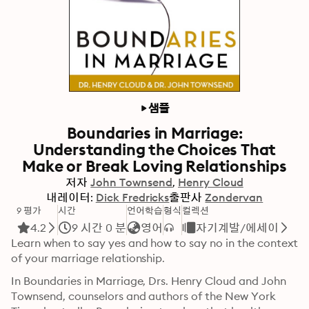
샘플
Boundaries in Marriage:
Understanding the Choices That
Make or Break Loving Relationships
저자
John Townsend
Henry Cloud
내레이터:
Dick Fredricks
출판사
Zondervan
9 평가
시간
언어학습
형식
컬렉션
4.2
9 시간 0 분
영어
자기계발/에세이
Learn when to say yes and how to say no in the context 
of your marriage relationship.
In Boundaries in Marriage, Drs. Henry Cloud and John 
Townsend, counselors and authors of the New York 