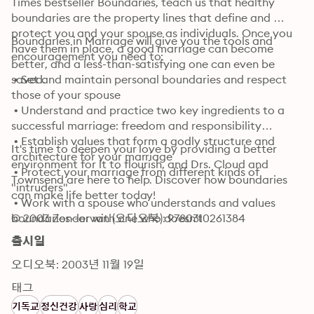
Times bestseller Boundaries, teach us that healthy 
boundaries are the property lines that define and 
protect you and your spouse as individuals. Once you 
Boundaries in Marriage will give you the tools and 
have them in place, a good marriage can become 
encouragement you need to:
better, and a less-than-satisfying one can even be 
saved.
 • Set and maintain personal boundaries and respect 
those of your spouse

 • Understand and practice two key ingredients to a 
successful marriage: freedom and responsibility

 • Establish values that form a godly structure and 
It's time to deepen your love by providing a better 
architecture for your marriage

environment for it to flourish, and Drs. Cloud and 
 • Protect your marriage from different kinds of 
Townsend are here to help. Discover how boundaries 
"intruders"

can make life better today!
 • Work with a spouse who understands and values 
boundaries--or with one who doesn't
© 2003 Zondervan (오디오북): 9780310261384
출시일
오디오북: 2003년 11월 19일
태그
기독교
정신건강
사랑
심리
학교