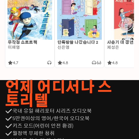
무작정 쇼트트랙
단톡방을 나갔습니다 2
사춘기 대 갱년기
이재영
신은영
제성은
4.7
4.8
4.8
언제 어디서나 스
토리텔
국내 유일 해리포터 시리즈 오디오북
5만권이상의 영어/한국어 오디오북
키즈 모드(어린이 안전 환경)
월정액 무제한 청취