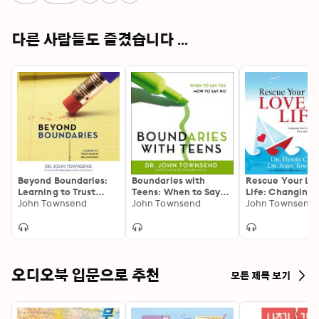
다른 사람들도 즐겼습니다 ...
Beyond Boundaries:
Boundaries with
Rescue Your Lo
Learning to Trust
Teens: When to Say
Life: Changing 
Again in
John Townsend
Yes, How to Say No
John Townsend
Dumb Attitudes
Relationships
Behaviors That 
Sink Your Marri
오디오북 입문으로 추천
모든 제목 보기