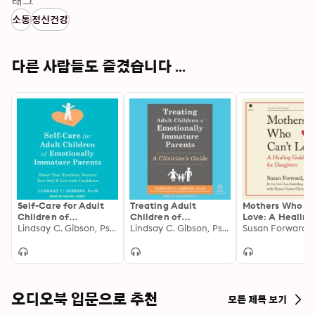
태그
소통
정신건강
다른 사람들도 즐겼습니다 ...
Self-Care for Adult
Treating Adult
Mothers Who Ca
Children of
Children of
Love: A Healing
Emotionally
Lindsay C. Gibson, PsyD
Emotionally
Lindsay C. Gibson, PsyD
Guide for Daug
Immature Parents:
Immature Parents: A
Honor Your Emotions,
Clinician's Guide
Nurture Your Self,
and Live with
Confidence
오디오북 입문으로 추천
모든 제목 보기