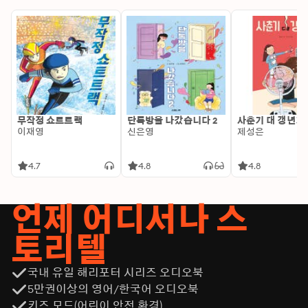
무작정 쇼트트랙
단톡방을 나갔습니다 2
사춘기 대 갱년기
이재영
신은영
제성은
4.7
4.8
4.8
언제 어디서나 스
토리텔
국내 유일 해리포터 시리즈 오디오북
5만권이상의 영어/한국어 오디오북
키즈 모드(어린이 안전 환경)