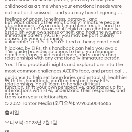
childhood as a time when your emotional needs were 
not met or dismissed—and you may have lingering 
feelings of anger, loneliness, betrayal, and 
But what about other emotionally immature people 
abandonment. As an adult, you have fought hard to 
(EIP) in your life? As an adult child of an emotionally 
establish your own sense of self, and heal the wounds 
immature parent (ACEIP), you may be particularly 
caused by your upbringing.
vulnerable to EIPs. If you're tired of being emotionally 
hijacked by EIPs, this handbook can help you avoid 
This guide provides solutions to help you manage 
common traps, build confidence, and stand strong.
relationships with any emotionally immature person. 
You'll find practical insights and explorations into the 
most common challenges ACEIPs face, and practical 
guidance to help set boundaries and establish healthier 
With this handbook, you'll understand how EIPs 
relationships. You'll learn to handle difficult 
function, shift your own perspective, and stand up for 
interactions with EIPs, understand their responses, and 
yourself.
transform your relationships.
© 2023 Tantor Media (오디오북): 9798350846683
출시일
오디오북: 2023년 7월 1일