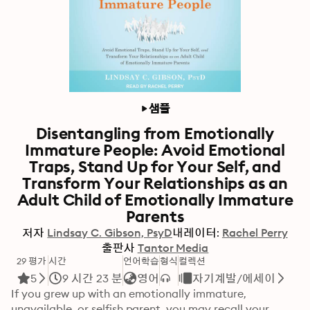
샘플
Disentangling from Emotionally
Immature People: Avoid Emotional
Traps, Stand Up for Your Self, and
Transform Your Relationships as an
Adult Child of Emotionally Immature
Parents
저자
Lindsay C. Gibson, PsyD
내레이터:
Rachel Perry
출판사
Tantor Media
29 평가
시간
언어학습
형식
컬렉션
5
9 시간 23 분
영어
자기계발/에세이
If you grew up with an emotionally immature, 
unavailable, or selfish parent, you may recall your 