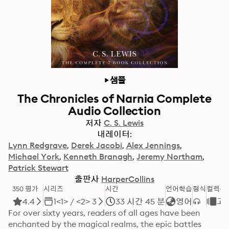
샘플
The Chronicles of Narnia Complete
Audio Collection
저자
C. S. Lewis
내레이터:
Lynn Redgrave
Derek Jacobi
Alex Jennings
Michael York
Kenneth Branagh
Jeremy Northam
Patrick Stewart
출판사
HarperCollins
350 평가
시리즈
시간
언어학습
형식
컬렉션
4.4
1<1> / <2> 3
33 시간 45 분
영어
고
For over sixty years, readers of all ages have been 
enchanted by the magical realms, the epic battles 