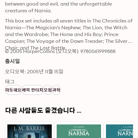
between good and evil, and the unforgettable 
creatures of Narnia.
This box set includes all seven titles in The Chronicles of 
Narnia—The Magician's Nephew; The Lion, the Witch 
and the Wardrobe; The Horse and His Boy; Prince 
Caspian; The Voyage of the Dawn Treader; The Silver 
Chair; and The Last Battle.
© 2005 HarperCollins (오디오북): 9780061999888
출시일
오디오북: 2005년 11월 15일
태그
따듯해요
에픽 판타지
모험
과학
다른 사람들도 즐겼습니다 ...