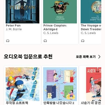
Peter Pan
Prince Caspian:
The Voyage of 
J. M. Barrie
Abridged
Dawn Treader:
C. S. Lewis
Abridged
C. S. Lewis
오디오북 입문으로 추천
모든 제목 보기
무작정 쇼트트랙
단톡방을 나갔습니다 2
사춘기 대 갱년기