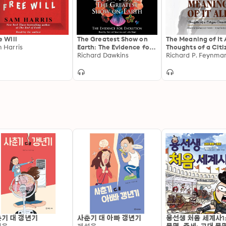
e Will
The Greatest Show on
The Meaning of It A
 Harris
Earth: The Evidence for
Thoughts of a Citi
Evolution
Richard Dawkins
Scientist
Richard P. Feynma
기 대 갱년기
사춘기 대 아빠 갱년기
용선생 처음 세계사1