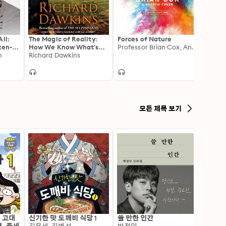
ll:
The Magic of Reality:
Forces of Nature
The C
zen-
How We Know What's
Professor Brian Cox, Andrew Cohen
Physi
n
Really True
Richard Dawkins
Richa
모든 제목 보기
: 고대
신기한 맛 도깨비 식당 1
쓸 만한 인간
변신 