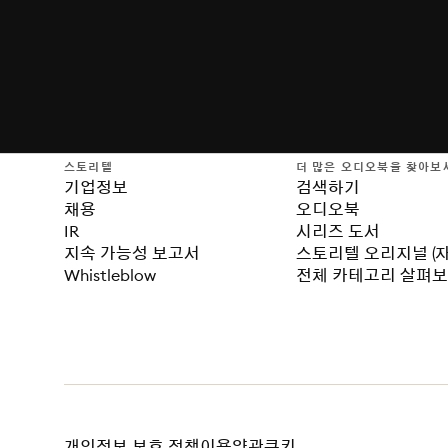
스토리텔
더 많은 오디오북을 찾아보
기업정보
검색하기
채용
오디오북
IR
시리즈 도서
지속 가능성 보고서
스토리텔 오리지널 (
Whistleblow
전체 카테고리 살펴
개인정보 보호 정책
이용약관
쿠키