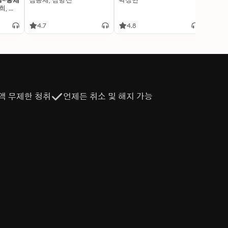
명~중세
김용세, 김병선
박정민
이알찬
김선혜, 정지윤, 노남희, 뭉선생, 윤효식, 이우일, 김선빈, 사회평론 역사연구소
4.7
4.8
4.6
액 무제한 청취
언제든 취소 및 해지 가능