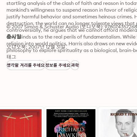
startling analysis of the clash of faith and reason in today'
mankind's willingness to suspend reason in favor of religi
justify harmful behavior and sometimes heinous crimes. 
destruction, the world can no longer tolerate views that 
© 2007 Simon & Schuster Audio (오디오북): 97807435726
controversially, he argues that we cannot afford moderat
only blinds us to the real perils of fundamentalism. Whi
출시일
religion into world politics, Harris also draws on new ev
오디오북: 2007년 12월 31일
philosophy to explore spirituality as a biological, brain-b
taking a secular humanistic approach to solving the prob
태그
생각할 거리를 주네요
정보를 주네요
과학