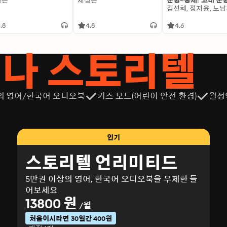
성은
제성은
문명~중세: 고대 문
.8
4.8
4.6
서나 스토리텔
의 영어/한국어 오디오북
키즈 모드(어린이 안전 환경)
월정
인기
스토리텔 언리미티드
5만권 이상의 영어, 한국어 오디오북을 무제한 들
어보세요
13800 원
/월
처음이시라면 30일간 400원