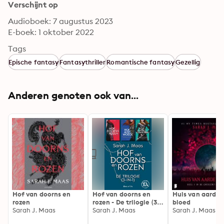
Verschijnt op
Audioboek: 7 augustus 2023
E-boek: 1 oktober 2022
Tags
Epische fantasy
Fantasythriller
Romantische fantasy
Gezellig
Anderen genoten ook van...
Hof van doorns en
Hof van doorns en
Huis van aarde 
rozen
rozen - De trilogie (3-
bloed
Sarah J. Maas
in-1)
Sarah J. Maas
Sarah J. Maas