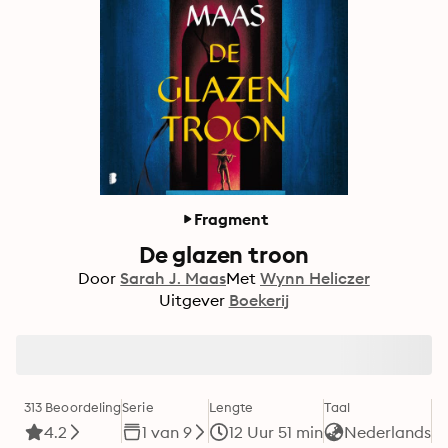
Fragment
De glazen troon
Door
Sarah J. Maas
Met
Wynn Heliczer
Uitgever
Boekerij
313 Beoordeling
Serie
Lengte
Taal
Fo
4.2
1 van 9
12 Uur 51 min
Nederlands