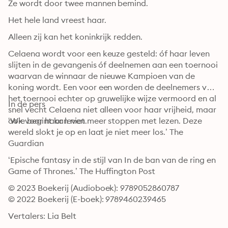
Ze wordt door twee mannen bemind.
Het hele land vreest haar.
Alleen zij kan het koninkrijk redden.
Celaena wordt voor een keuze gesteld: óf haar leven 
slijten in de gevangenis óf deelnemen aan een toernooi 
waarvan de winnaar de nieuwe Kampioen van de 
koning wordt. Een voor een worden de deelnemers van 
het toernooi echter op gruwelijke wijze vermoord en al 
In de pers
snel vecht Celaena niet alleen voor haar vrijheid, maar 
ook voor haar leven.
‘Wie begint kan niet meer stoppen met lezen. Deze 
wereld slokt je op en laat je niet meer los.’ The 
Guardian
‘Epische fantasy in de stijl van In de ban van de ring en 
Game of Thrones.’ The Huffington Post
© 2023 Boekerij (Audioboek): 9789052860787
© 2022 Boekerij (E-boek): 9789460239465
Vertalers: Lia Belt