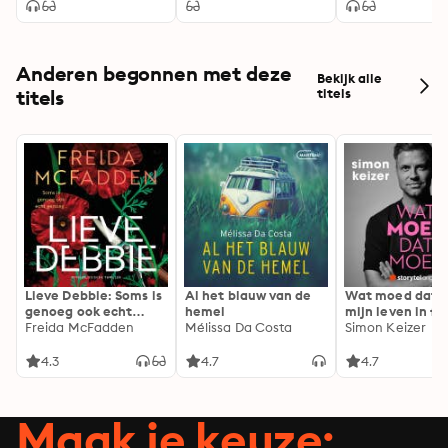
Anderen begonnen met deze
Bekijk alle
titels
titels
Lieve Debbie: Soms is
Al het blauw van de
Wat moed dat 
genoeg ook echt
hemel
mijn leven in fl
genoeg...
Freida McFadden
Mélissa Da Costa
Simon Keizer
4.3
4.7
4.7
Maak je keuze: