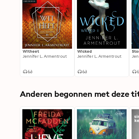
Witheet
Wicked
Sto
Jennifer L. Armentrout
Jennifer L. Armentrout
Jen
Anderen begonnen met deze tit