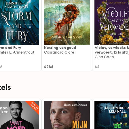
rm and Fury
Ketting van goud
Violet, vervloekt 
nifer L. Armentrout
Cassandra Clare
verwoest: Er is alt
prijs voor het tart
Gina Chen
het lot
els