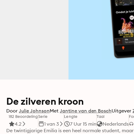
De zilveren kroon
Door
Julie Johnson
Met
Jantine van den Bosch
Uitgever
182 Beoordeling
Serie
Lengte
Taal
Fo
4.2
1 van 3
7 Uur 15 min
Nederlands
De twintigjarige Emilia is een heel normale student, maar