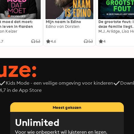
 moed dat moet:
Mijn naam is Edino
De grootste fout: 
n leven in flarden
Edino van Dorsten
deze familie liegt
on Keizer
iedereen
M.J. Arlidge, Lisa Ha
.7
4.6
4
uze:
Kids Mode - een veilige omgeving voor kinderen
Downl
7 in de App Store
Meest gekozen
Unlimited
Voor wie onbeperkt wil luisteren en lezen.