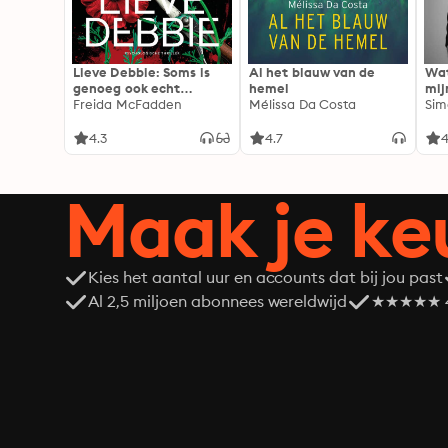
Lieve Debbie: Soms is
Al het blauw van de
Wat
genoeg ook echt
hemel
mij
genoeg...
Freida McFadden
Mélissa Da Costa
Sim
4.3
4.7
4
Maak je ke
Kies het aantal uur en accounts dat bij jou past
Al 2,5 miljoen abonnees wereldwijd
★★★★★ 4,