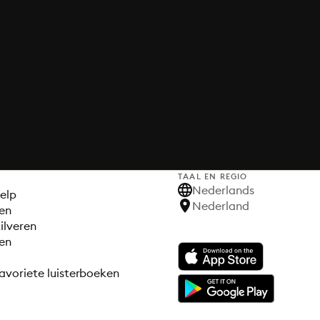
TAAL EN REGIO
S
Nederlands
elp
Nederland
en
ilveren
en
avoriete luisterboeken