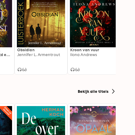
&
Obsidian
Kroon van vuur
The N
ijd een
Jennifer L. Armentrout
Ilona Andrews
Noor
en van
Alexa
Bekijk alle titels