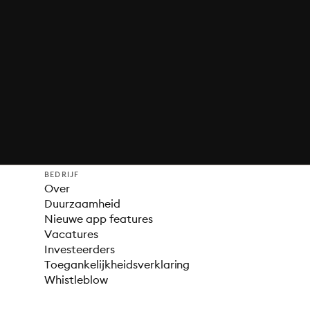
BEDRIJF
Over
Duurzaamheid
Nieuwe app features
Vacatures
Investeerders
Toegankelijkheidsverklaring
Whistleblow