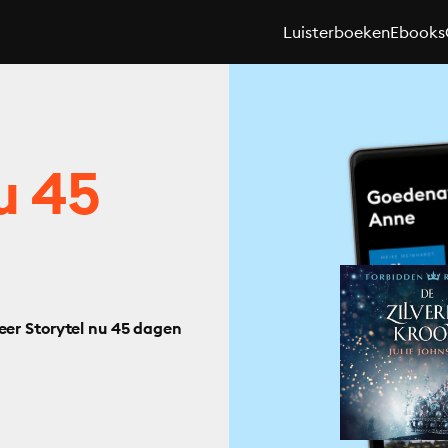
Luisterboeken
Ebooks
u 45
eer Storytel nu 45 dagen