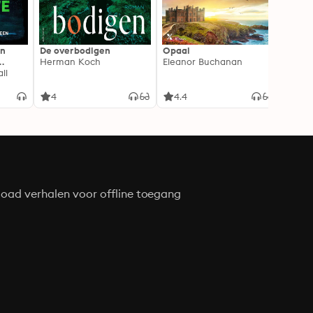
In
De overbodigen
Opaal
De No
Herman Koch
Eleanor Buchanan
Zeven
ll
gehei
Soray
liefde
4
4.4
4.3
oad verhalen voor offline toegang