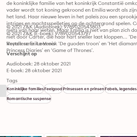
de koninklijke familie van het koninkrijk Constantië omko
vader wordt tot koning gekroond en Emilia wordt als zij
het land. Haar nieuwe leven in het paleis zou een sprookje
intriges en machtsspelletjes op de achtergrond spelen. C
© 2021 Z&K (Audioboek): 9789020543803
niets van haar weten. Maar Emilia is niet van plan zich d
© 2021 Z&K (E-boek): 9789020543797
niet door Carter, die haar hart sneller laat kloppen… ‘De 
Royals-serie. Lees ook ‘De guoden troon’ en ‘Het diamanten
Vertalers: Erika Venis
Princess Diaries’ en ‘Game of Thrones’.
Verschijnt op
Audioboek: 28 oktober 2021
E-boek: 28 oktober 2021
Tags
Koninklijke families
Feelgood
Prinsessen en prinsen
Fabels, legende
Romantische suspense