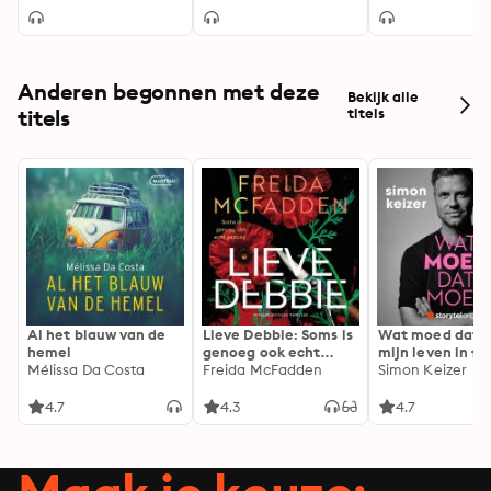
veranderen
prestatiedruk e
burn-out
Anderen begonnen met deze
Bekijk alle
titels
titels
Al het blauw van de
Lieve Debbie: Soms is
Wat moed dat 
hemel
genoeg ook echt
mijn leven in fl
Mélissa Da Costa
genoeg...
Freida McFadden
Simon Keizer
4.7
4.3
4.7