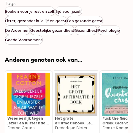
Tags
Boeken voor je rust en zelf
Tijd voor jezelf
Fitter, gezonder in je lijf en geest
Een gezonde geest
De Ardennen
Geestelijke gezondheid
Gezondheid
Psychologie
Goede Voornemens
Anderen genoten ook van...
Wees eerlijk tegen
Het grote
Fuck the Quarte
jezelf en luister naar
affirmatieboek: Een
Crisis: Gids voor
wat je écht wilt
Fearne Cotton
boek vol woorden die
Frederique Bicker
omgaan met
Femke Kamps
je leven kunnen
keuzestress,