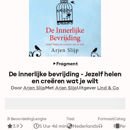
Fragment
De innerlijke bevrijding - Jezelf helen
en creëren wat je wilt
Door
Arjen Slijp
Met
Arjen Slijp
Uitgever
Lind & Co
31 Beoordeling
Lengte
Taal
Formaat
Categor
3.9
5 Uur 46 min
Nederlands
Pers