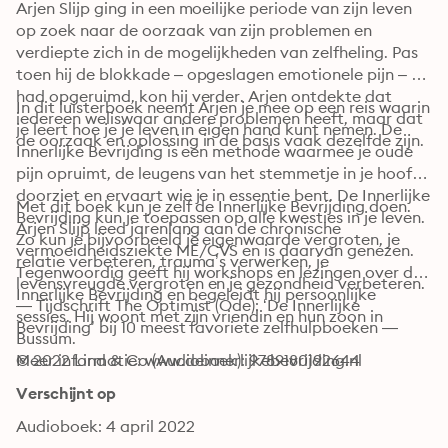
Arjen Slijp ging in een moeilijke periode van zijn leven 
op zoek naar de oorzaak van zijn problemen en 
verdiepte zich in de mogelijkheden van zelfheling. Pas 
toen hij de blokkade – opgeslagen emotionele pijn – 
had opgeruimd, kon hij verder. Arjen ontdekte dat 
In dit luisterboek neemt Arjen je mee op een reis waarin 
iedereen weliswaar andere problemen heeft, maar dat 
je leert hoe je je leven in eigen hand kunt nemen. De 
de oorzaak en oplossing in de basis vaak dezelfde zijn.
Innerlijke Bevrijding is een methode waarmee je oude 
pijn opruimt, de leugens van het stemmetje in je hoofd 
doorziet en ervaart wie je in essentie bent. De Innerlijke 
Met dit boek kun je zelf de Innerlijke Bevrijding doen. 
Bevrijding kun je toepassen op alle kwesties in je leven. 
Arjen Slijp leed jarenlang aan de chronische 
Zo kun je bijvoorbeeld je eigenwaarde vergroten, je 
vermoeidheidsziekte ME/CVS en is daarvan genezen. 
relatie verbeteren, trauma’s verwerken, je 
Tegenwoordig geeft hij workshops en lezingen over de 
levensvreugde vergroten en je gezondheid verbeteren.
Innerlijke Bevrijding en begeleidt hij persoonlijke 
— Tijdschrift The Optimist (Ode): ‘De Innerlijke 
sessies. Hij woont met zijn vriendin en hun zoon in 
Bevrijding’ bij 10 meest favoriete zelfhulpboeken —
Bussum. 

Meer informatie: www.deinnerlijkebevrijding.nl
© 2022 Lind & Co (Audioboek): 9789180192644
Verschijnt op
Audioboek: 4 april 2022