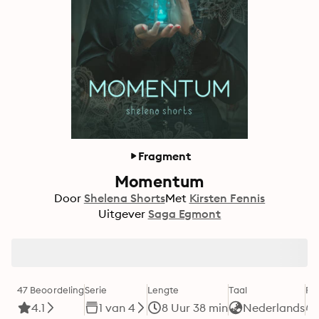
Fragment
Momentum
Door
Shelena Shorts
Met
Kirsten Fennis
Uitgever
Saga Egmont
47 Beoordeling
Serie
Lengte
Taal
Fo
4.1
1 van 4
8 Uur 38 min
Nederlands