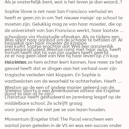
Als je onsterfelijk bent, wat is het leven je dan waard..?
Sophie Slone is net naar San Francisco verhuisd en 
heeft er geen zin in om ‘het nieuwe meisje’ op school te 
moeten zijn. Gelukkig mag ze van haar moeder, die op 
de universiteit van San Francisco werkt, haar laatste 
schooljaar via thuisstudie afmaken. Als ze tijdens een 
Wes slaat haar aanbod om de schade te betalen af. Al 
bezoekje aan haar moeder de knappe 
snel komt Sophie erachter dat Wes een aanzienlijk 
eerstejaarsstudent Weston ramt met haar auto, heeft 
fortuin heeft dat hij van zijn ouders heeft geërfd.
ze er nog geen idee van hoe hij haar leven op z’n kop 
zal zetten.
Hoe beter ze hem echter leert kennen, hoe meer ze het 
gevoel heeft dat er dingen aan het verhaal over zijn 
tragische verleden niet kloppen. En Sophie is 
vastbesloten om de waarheid te achterhalen. Heeft 
Weston op de een of andere manier geleerd om de 
Shelena Shorts is een Amerikaanse auteur die Engelse 
dood te slim af te zijn?
Literatuur heeft gestudeerd en jarenlang lesgaf op de 
middelbare school. Ze schrijft graag

voor jongeren die niet per se van lezen houden.
Momentum (Engelse titel: The Pace) verscheen een 
aantal jaren geleden in de VS en was een succes onder 