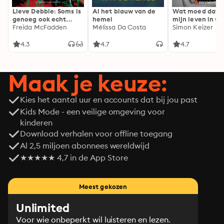
Lieve Debbie: Soms is
Al het blauw van de
Wat moed dat 
genoeg ook echt
hemel
mijn leven in fl
genoeg...
Freida McFadden
Mélissa Da Costa
Simon Keizer
4.3
4.7
4.7
Maak je keuze:
Kies het aantal uur en accounts dat bij jou past
Kids Mode - een veilige omgeving voor
kinderen
Download verhalen voor offline toegang
Al 2,5 miljoen abonnees wereldwijd
★★★★★ 4,7 in de App Store
Meest gekozen
Unlimited
Voor wie onbeperkt wil luisteren en lezen.