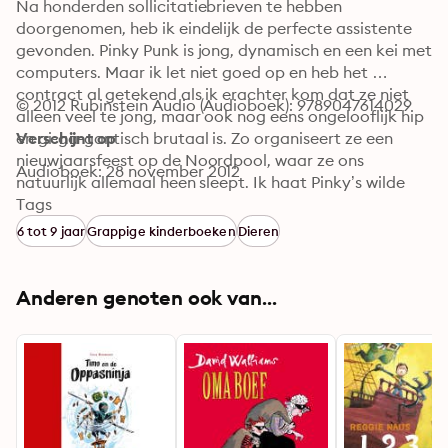
Na honderden sollicitatiebrieven te hebben 
doorgenomen, heb ik eindelijk de perfecte assistente 
gevonden. Pinky Punk is jong, dynamisch en een kei met 
computers. Maar ik let niet goed op en heb het 
contract al getekend als ik erachter kom dat ze niet 
© 2012 Rubinstein Audio (Audioboek): 9789047614029
alleen veel te jong, maar ook nog eens ongelooflijk hip 
en gi-ga-gantisch brutaal is. Zo organiseert ze een 
Verschijnt op
nieuwjaarsfeest op de Noordpool, waar ze ons 
Audioboek: 28 november 2012
natuurlijk allemaal heen sleept. Ik haat Pinky’s wilde 
levensstijl, de harde muziek en de nieuwe snufjes. Maar 
Tags
Pinky zit ook vol goede ideeën en krijgt sensationele 
6 tot 9 jaar
Grappige kinderboeken
Dieren
dingen voor elkaar. Mijn leven zal nooit meer hetzelfde 
zijn!
Anderen genoten ook van...