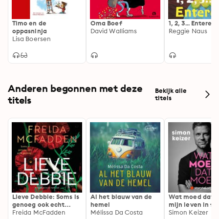
Timo en de
Oma Boef
1, 2, 3... Enteren!
oppasninja
David Walliams
Reggie Naus
Lisa Boersen
Anderen begonnen met deze
Bekijk alle
titels
titels
Lieve Debbie: Soms is
Al het blauw van de
Wat moed dat 
genoeg ook echt
hemel
mijn leven in fl
genoeg...
Freida McFadden
Mélissa Da Costa
Simon Keizer