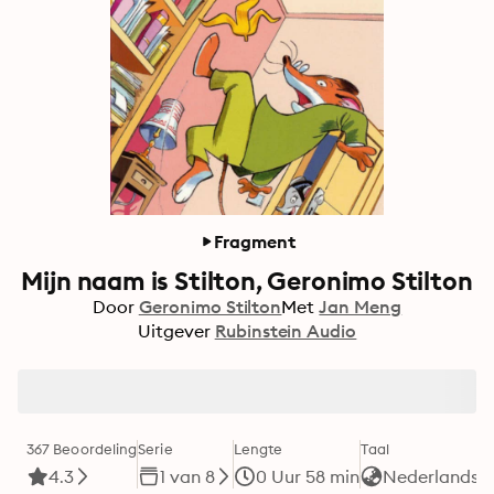
Fragment
Mijn naam is Stilton, Geronimo Stilton
Door
Geronimo Stilton
Met
Jan Meng
Uitgever
Rubinstein Audio
367 Beoordeling
Serie
Lengte
Taal
F
4.3
1 van 8
0 Uur 58 min
Nederlands