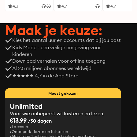
4.3
4.7
4.7
Maak je keuze:
Kies het aantal uur en accounts dat bij jou past
Kids Mode - een veilige omgeving voor
kinderen
Download verhalen voor offline toegang
Al 2,5 miljoen abonnees wereldwijd
★★★★★ 4,7 in de App Store
Meest gekozen
Unlimited
Voor wie onbeperkt wil luisteren en lezen.
€13.99
/30 dagen
1 account
Onbeperkt lezen en luisteren
Meer dan 1 miljoen luisterboeken en ebooks