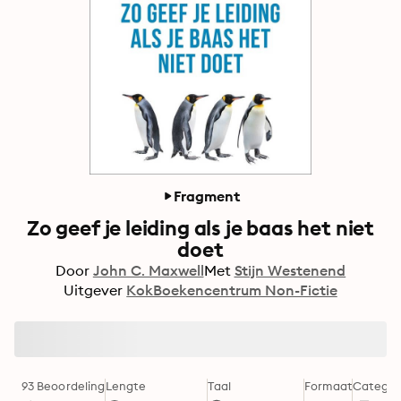
Fragment
Zo geef je leiding als je baas het niet
doet
Door
John C. Maxwell
Met
Stijn Westenend
Uitgever
KokBoekencentrum Non-Fictie
93 Beoordeling
Lengte
Taal
Formaat
Categor