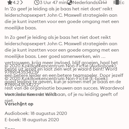
4.2
3 Uur 47 min
Nederlands
Econ
In 'Zo geef je leiding als je baas het niet doet' reikt 
leiderschapsexpert John C. Maxwell strategieën aan 
die je kunt inzetten voor een goede omgang met een 
moeilijke baas.
In Zo geef je leiding als je baas het niet doet reikt 
leiderschapsexpert John C. Maxwell strategieën aan 
die je kunt inzetten voor een goede omgang met een 
moeilijke baas. Leer goed samenwerken, win 
vertrouwen, krijg meer invloed, blijf groeien, haal het 
© 2020 KokBoekencentrum Non-Fictie (Audioboek): 
beste uit jezelf en laat zien wat je waard bent! Word 
9789043534239
een betere leider en een betere teamspeler. Door jezelf 
© 2020 KokBoekencentrum Non-Fictie (E-boek): 
goed leiding te geven, kun je samen met je baas en de 
9789043534222
rest van de organisatie bouwen aan succes. Waardevol 
voor iedereen met een baan, of je nu leiding geeft of 
Vertalers: Kees de Wildt
niet.
Verschijnt op
Audioboek: 18 augustus 2020
E-boek: 18 augustus 2020