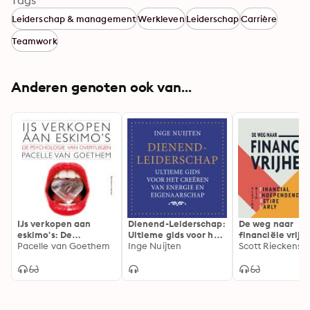
Tags
Leiderschap & management
Werkleven
Leiderschap
Carrière
Teamwork
Anderen genoten ook van...
IJs verkopen aan
Dienend-Leiderschap:
De weg naar
eskimo's: De
Ultieme gids voor het
financiële vrijh
psychologie van
Pacelle van Goethem
creëren van energie
Inge Nuijten
Playing with FIR
Scott Rieckens
overtuigen
en eigenaarschap
(Financial
Independence, 
Early)