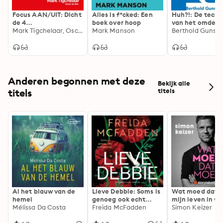
Focus AAN/UIT: Dicht
Alles is f*cked: Een
Huh?!: De techn
de 4
boek over hoop
van het omden
concentratielekken
Mark Tigchelaar, Oscar de Bos
Mark Manson
Berthold Gunste
en krijg meer gedaan
in een wereld vol
afleiding
Anderen begonnen met deze
Bekijk alle
titels
titels
Al het blauw van de
Lieve Debbie: Soms is
Wat moed dat 
hemel
genoeg ook echt
mijn leven in fl
Mélissa Da Costa
genoeg...
Freida McFadden
Simon Keizer