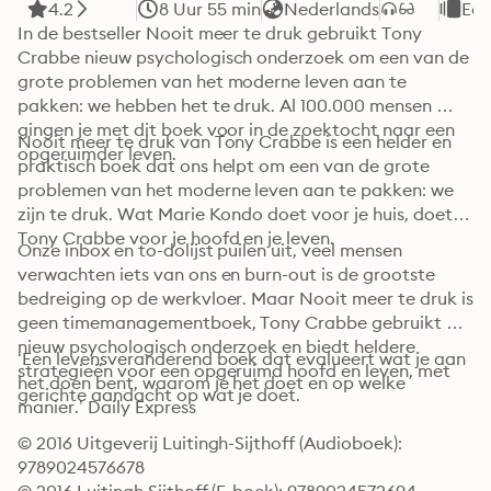
4.2
8 Uur 55 min
Nederlands
Eco
In de bestseller Nooit meer te druk gebruikt Tony 
Crabbe nieuw psychologisch onderzoek om een van de 
grote problemen van het moderne leven aan te 
pakken: we hebben het te druk. Al 100.000 mensen 
gingen je met dit boek voor in de zoektocht naar een 
Nooit meer te druk van Tony Crabbe is een helder en 
opgeruimder leven.

praktisch boek dat ons helpt om een van de grote 
problemen van het moderne leven aan te pakken: we 
zijn te druk. Wat Marie Kondo doet voor je huis, doet 
Tony Crabbe voor je hoofd en je leven.
Onze inbox en to-dolijst puilen uit, veel mensen 
verwachten iets van ons en burn-out is de grootste 
bedreiging op de werkvloer. Maar Nooit meer te druk is 
geen timemanagementboek, Tony Crabbe gebruikt 
nieuw psychologisch onderzoek en biedt heldere 
‘Een levensveranderend boek dat evalueert wat je aan 
strategieën voor een opgeruimd hoofd en leven, met 
het doen bent, waarom je het doet en op welke 
gerichte aandacht op wat je doet.
manier.’ Daily Express
© 2016 Uitgeverij Luitingh-Sijthoff (Audioboek): 
9789024576678