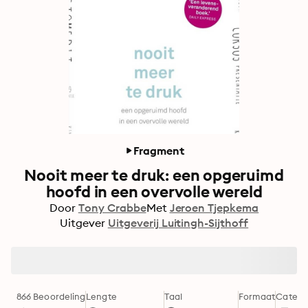
Fragment
Nooit meer te druk: een opgeruimd
hoofd in een overvolle wereld
Door
Tony Crabbe
Met
Jeroen Tjepkema
Uitgever
Uitgeverij Luitingh-Sijthoff
866 Beoordeling
Lengte
Taal
Formaat
Catego