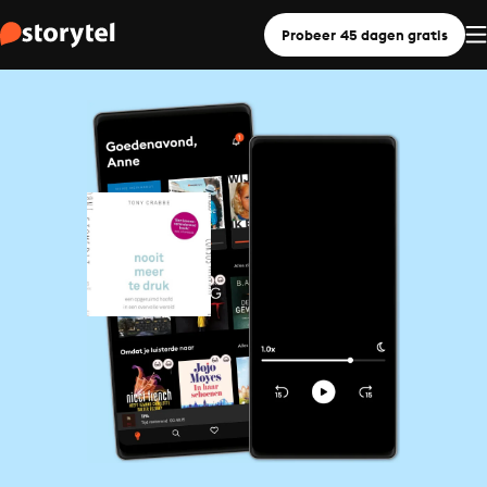
Probeer 45 dagen gratis