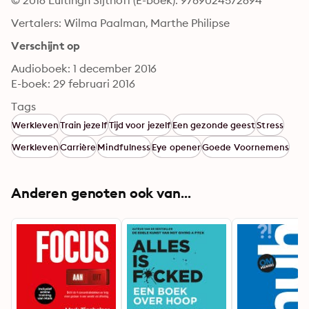
© 2016 Luitingh Sijthoff (E-boek): 9789024572694
Vertalers: Wilma Paalman, Marthe Philipse
Verschijnt op
Audioboek: 1 december 2016
E-boek: 29 februari 2016
Tags
Werkleven
Train jezelf
Tijd voor jezelf
Een gezonde geest
Stress
Werkleven
Carrière
Mindfulness
Eye opener
Goede Voornemens
Anderen genoten ook van...