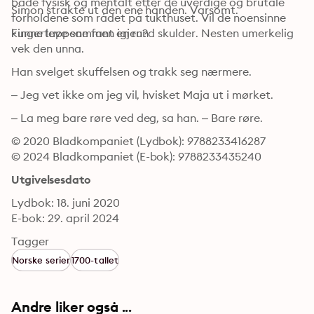
både fysisk og mentalt etter de uverdige og brutale 
Simon strakte ut den ene hånden. Varsomt.
forholdene som rådet på tukthuset. Vil de noensinne 
kunne leve sammen igjen?
Fingertuppene fant en rund skulder. Nesten umerkelig 
vek den unna.
Han svelget skuffelsen og trakk seg nærmere.
– Jeg vet ikke om jeg vil, hvisket Maja ut i mørket.
– La meg bare røre ved deg, sa han. – Bare røre.
© 2020 Bladkompaniet (Lydbok): 9788233416287
© 2024 Bladkompaniet (E-bok): 9788233435240
Utgivelsesdato
Lydbok: 18. juni 2020
E-bok: 29. april 2024
Tagger
Norske serier
1700-tallet
Andre liker også ...