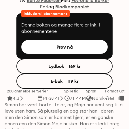
Av
Bente Pedersen
Med
Petronella Barker
Forlag
Bladkompaniet
Inkludert i abonnement
Denne boken og mange flere er inkl i
abonnementene
Prøv nå
Lydbok – 169 kr
E-bok – 119 kr
200 anmeldelser
Serier
Spilletid
Språk
Format
Kateg
4.3
14 av 41
7T 44M
Norsk
No
Simon har vært borte i to år, og Maja har vent seg til å 
leve uten ham. Så plutselig en dag står han i døren, 
men den Simon som er kommet hjem, er en ganske 
annen enn den Simon Maja husker. Han er sterkt preget 