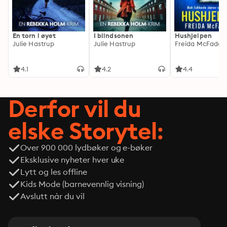
En torn i øyet
I blindsonen
Hushjelpen
Julie Hastrup
Julie Hastrup
Freida McFadde
4.1
4.2
4.4
Derfor vil du
elske Storytel:
Over 900 000 lydbøker og e-bøker
Eksklusive nyheter hver uke
Lytt og les offline
Kids Mode (barnevennlig visning)
Avslutt når du vil