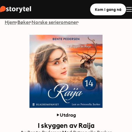
Kom i gang nå
Hjem
Bøker
Norske serieromaner
Utdrag
I skyggen av Raija