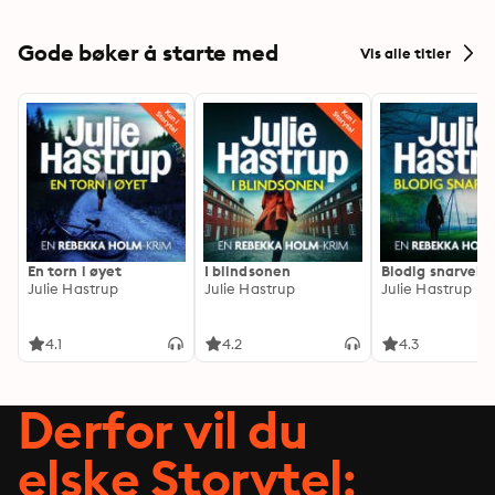
Gode bøker å starte med
Vis alle titler
En torn i øyet
I blindsonen
Blodig snarvei
Julie Hastrup
Julie Hastrup
Julie Hastrup
4.1
4.2
4.3
Derfor vil du
elske Storytel: