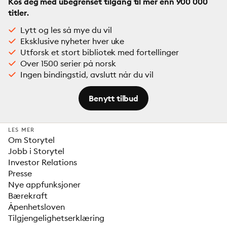
Kos deg med ubegrenset tilgang til mer enn 900 000
titler.
Lytt og les så mye du vil
Eksklusive nyheter hver uke
Utforsk et stort bibliotek med fortellinger
Over 1500 serier på norsk
Ingen bindingstid, avslutt når du vil
Benytt tilbud
LES MER
Om Storytel
Jobb i Storytel
Investor Relations
Presse
Nye appfunksjoner
Bærekraft
Åpenhetsloven
Tilgjengelighetserklæring