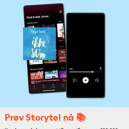
Prøv Storytel nå 📚