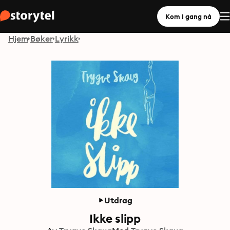
Kom i gang nå
Hjem
Bøker
Lyrikk
Utdrag
Ikke slipp