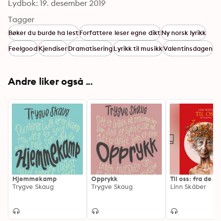
Lydbok: 19. desember 2019
Tagger
Bøker du burde ha lest
Forfattere leser egne dikt
Ny norsk lyrikk
Feelgood
Kjendiser
Dramatisering
Lyrikk til musikk
Valentinsdagen
Andre liker også ...
Hjemmekamp
Opprykk
Til oss: fra de e
Trygve Skaug
Trygve Skaug
Linn Skåber