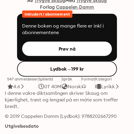
Av
Trygve Skaug
Med
Trygve Skaug
Forlag
Cappelen Damm
Inkludert i abonnement
Denne boken og mange flere er inkl i
abonnementene
Prøv nå
Lydbok – 199 kr
547 anmeldelser
Spilletid
Språk
Format
Kategori
4.6
0T 40M
Norsk
Lyrikk
I denne vakre diktsamlingen skriver Skaug om 
kjærlighet, trøst og lengsel på en måte som treffer 
bredt.
© 2019 Cappelen Damm (Lydbok): 9788202667290
Utgivelsesdato