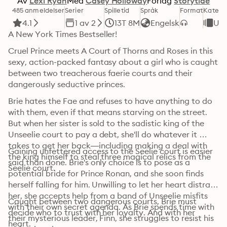
Av
Lexi Ryan
Med
Casey Holloway
Forlag
Storytide
485 anmeldelser
Serier
Spilletid
Språk
Format
Katego
4.1
1 av 2
13T 8M
Engelsk
Un
A New York Times Bestseller! 
Cruel Prince meets A Court of Thorns and Roses in this 
sexy, action-packed fantasy about a girl who is caught 
between two treacherous faerie courts and their 
dangerously seductive princes.
Brie hates the Fae and refuses to have anything to do 
with them, even if that means starving on the street. 
But when her sister is sold to the sadistic king of the 
Unseelie court to pay a debt, she'll do whatever it 
takes to get her back—including making a deal with 
Gaining unfettered access to the Seelie court is easier 
the king himself to steal three magical relics from the 
said than done. Brie's only choice is to pose as a 
Seelie court.
potential bride for Prince Ronan, and she soon finds 
herself falling for him. Unwilling to let her heart distract 
her, she accepts help from a band of Unseelie misfits 
Caught between two dangerous courts, Brie must 
with their own secret agenda. As Brie spends time with 
decide who to trust with her loyalty. And with her 
their mysterious leader, Finn, she struggles to resist his 
heart.