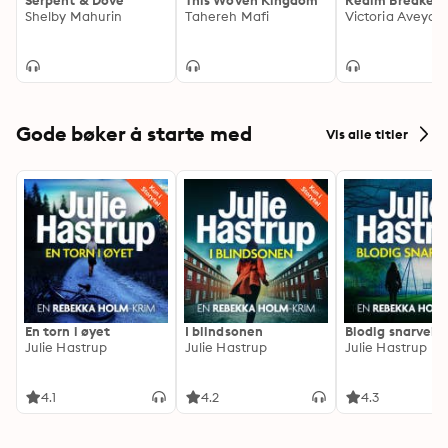
Serpent & Dove
This Woven Kingdom
Realm Breaker
Shelby Mahurin
Tahereh Mafi
Victoria Aveyar
Gode bøker å starte med
Vis alle titler
En torn i øyet
I blindsonen
Blodig snarvei
Julie Hastrup
Julie Hastrup
Julie Hastrup
4.1
4.2
4.3