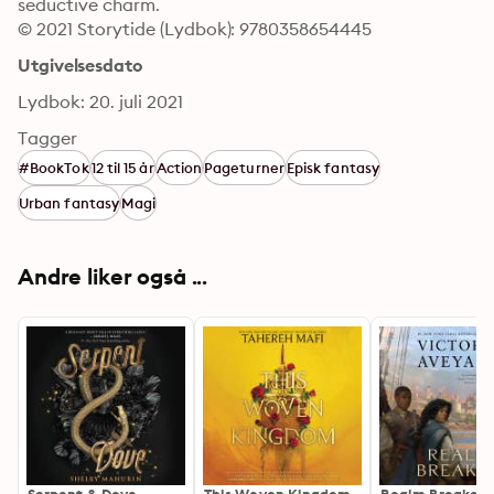
seductive charm.
© 2021 Storytide (Lydbok): 9780358654445
Utgivelsesdato
Lydbok: 20. juli 2021
Tagger
#BookTok
12 til 15 år
Action
Pageturner
Episk fantasy
Urban fantasy
Magi
Andre liker også ...