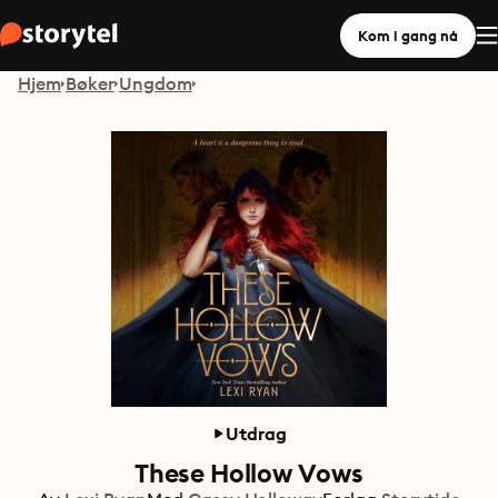
Kom i gang nå
Hjem
Bøker
Ungdom
Utdrag
These Hollow Vows