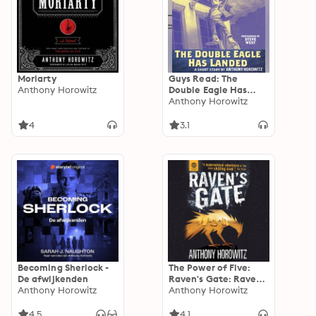
Moriarty
Guys Read: The
Anthony Horowitz
Double Eagle Has
Landed
Anthony Horowitz
4
3.1
Becoming Sherlock -
The Power of Five:
De afwijkenden
Raven's Gate: Raven's
Anthony Horowitz
Gate
Anthony Horowitz
4.5
4.1