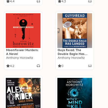
4.4
4.3
Moonflower Murders:
Guys Read: The
A Novel
Double Eagle Has
Anthony Horowitz
Landed: A Short Story
Anthony Horowitz
4.2
0