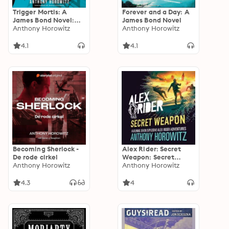
Trigger Mortis: A
Forever and a Day: A
James Bond Novel:
James Bond Novel
With Original
Anthony Horowitz
Anthony Horowitz
Material by Ian
Fleming
4.1
4.1
Becoming Sherlock -
Alex Rider: Secret
De rode cirkel
Weapon: Secret
Anthony Horowitz
Weapon
Anthony Horowitz
4.3
4