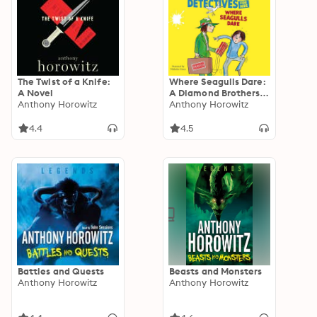
The Twist of a Knife:
Where Seagulls Dare:
A Novel
A Diamond Brothers
Anthony Horowitz
Case: A Diamond
Anthony Horowitz
Brothers Case
4.4
4.5
Battles and Quests
Beasts and Monsters
Anthony Horowitz
Anthony Horowitz