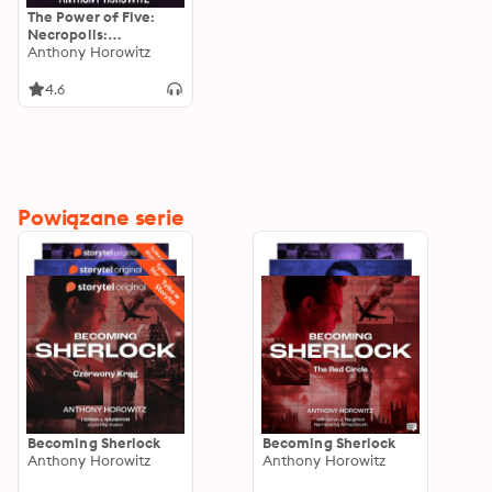
The Power of Five:
Necropolis:
Necropolis
Anthony Horowitz
4.6
Powiązane serie
Becoming Sherlock
Becoming Sherlock
Anthony Horowitz
Anthony Horowitz