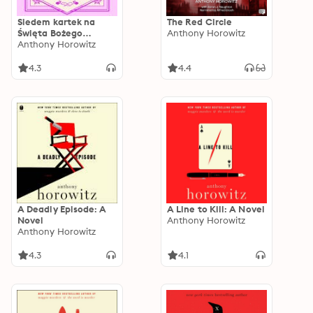
Siedem kartek na
The Red Circle
Święta Bożego
Anthony Horowitz
Narodzenia
Anthony Horowitz
4.3
4.4
A Deadly Episode: A
A Line to Kill: A Novel
Novel
Anthony Horowitz
Anthony Horowitz
4.3
4.1