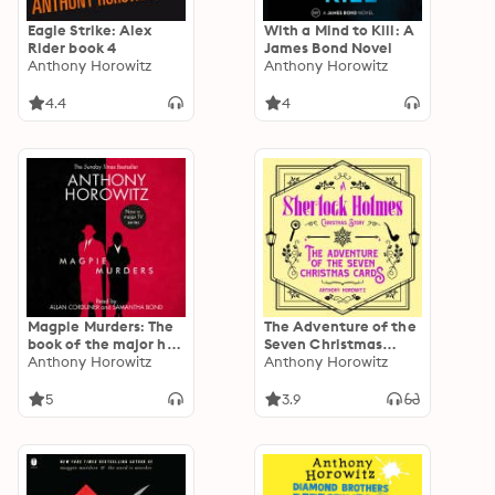
Eagle Strike: Alex
With a Mind to Kill: A
Rider book 4
James Bond Novel
Anthony Horowitz
Anthony Horowitz
4.4
4
Magpie Murders: The
The Adventure of the
book of the major hit
Seven Christmas
BBC series Magpie
Anthony Horowitz
Cards – A Sherlock
Anthony Horowitz
Murders from the
Holmes Christmas
Sunday Times
Story
5
3.9
bestselling author