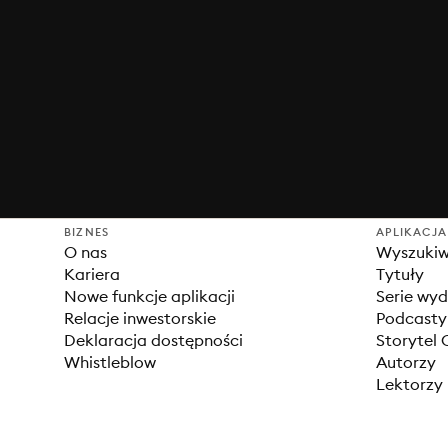
BIZNES
APLIKACJA
O nas
Wyszuki
Kariera
Tytuły
Nowe funkcje aplikacji
Serie wy
Relacje inwestorskie
Podcasty
Deklaracja dostępności
Storytel 
Whistleblow
Autorzy
Lektorzy