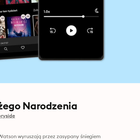
ożego Narodzenia
oryside
 Watson wyruszają przez zasypany śniegiem 