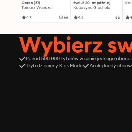
Oczko (31)
życiu! 20 lat później
Kat
Tomasz Wandzel
Katarzyna Grochola
4.7
4.8
4
Wybierz sw
Ponad 500 000 tytułów w cenie jednego abon
Tryb dziecięcy Kids Mode
Anuluj kiedy chces