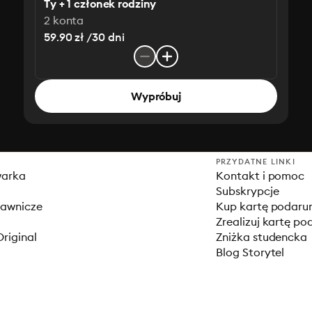
Ty + 1 członek rodziny
2 konta
59.90 zł /30 dni
Wypróbuj
PRZYDATNE LINKI
warka
Kontakt i pomoc
Subskrypcje
dawnicze
Kup kartę podar
Zrealizuj kartę p
Original
Zniżka studencka
Blog Storytel