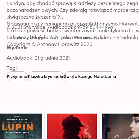
Londyn, aby zbadać sprawę kradzieży bezcennego zegar
bożonarodzeniowych. Czy zdołają rozwiązać morderczą 
„świąteczne życzenia”?

Napisana przez cenionego pisarza Anthony'ego Horowitza
© 2021 Storyside (Audiobook): 9789180444996
krótka opowieść będzie świątecznym smakołykiem dla w
bohatera książek sir Arthura Conana Doyle'a – Sherlocka
Tłumaczy: Magda Zubrycka-Wernerowska
Copyright © Anthony Horowitz 2020
Wydanie
Audiobook: 21 grudnia 2021
Tagi
Przyjemne
Klasyka kryminału
Święta Bożego Narodzenia