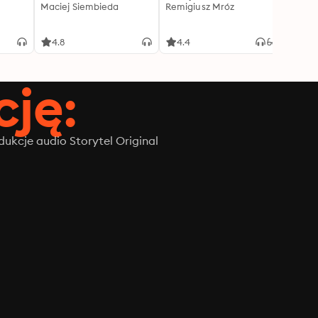
Maciej Siembieda
Remigiusz Mróz
Tajem
J.K. R
4.8
4.4
4.8
ję:
ukcje audio Storytel Original