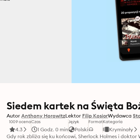
Siedem kartek na Święta B
Autor
Anthony Horowitz
Lektor
Filip Kosior
Wydawca
St
1009 ocena
Czas
Język
Format
Kategoria
4.3
1 Godz. 0 min
Polski
Kryminały
Gdy rok zbliża się ku końcowi, Sherlock Holmes i doktor