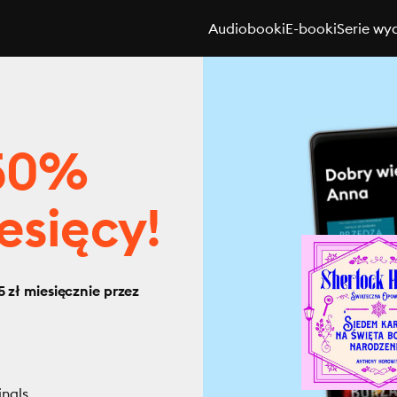
Audiobooki
E-booki
Serie wy
 50%
esięcy!
 zł miesięcznie przez
inals