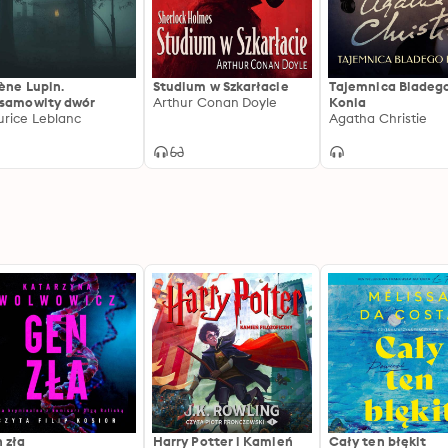
ène Lupin.
Studium w Szkarłacie
Tajemnica Bladeg
samowity dwór
Arthur Conan Doyle
Konia
rice Leblanc
Agatha Christie
 zła
Harry Potter i Kamień
Cały ten błękit