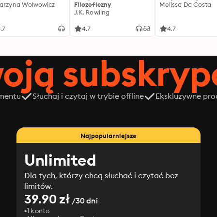
arzyna Wolwowicz
Filozoficzny
Melissa Da Costa
J.K. Rowling
.7
4.7
4.7
oją subskrypc
amentu
Słuchaj i czytaj w trybie offline
Ekskluzywne prod
z
Najpopularniejsze
Unlimited
Dla tych, którzy chcą słuchać i czytać bez
limitów.
39.90 zł
/30 dni
1 konto