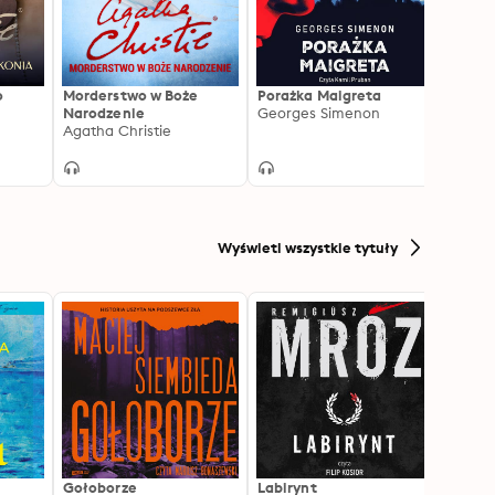
o
Morderstwo w Boże
Porażka Maigreta
Przyg
Narodzenie
Georges Simenon
Holm
Agatha Christie
Arthu
Wyświetl wszystkie tytuły
Gołoborze
Labirynt
Harry