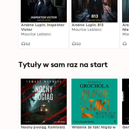
Arsène Lupin. Inspektor
Arsène Lupin. 813
Ars
Victor
Maurice Leblanc
Nie
Maurice Leblanc
Mau
Tytuły w sam raz na start
Nocny pociąg. Komisarz
Właśnie że tak! Nigdy w
Gen