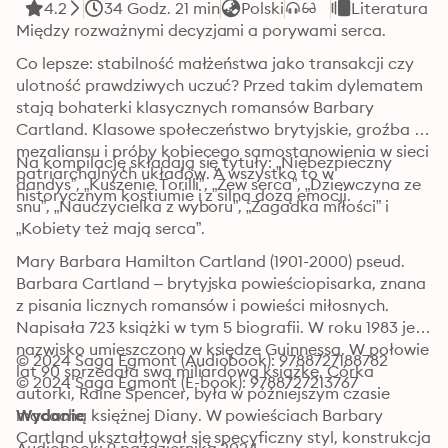
4.2
34 Godz. 21 min
Polski
Literatura K
Między rozważnymi decyzjami a porywami serca. 
Co lepsze: stabilność małżeństwa jako transakcji czy 
ulotność prawdziwych uczuć? Przed takim dylematem 
stają bohaterki klasycznych romansów Barbary 
Cartland. Klasowe społeczeństwo brytyjskie, groźba 
mezaliansu i próby kobiecego samostanowienia w sieci 
Na kompilację składają się tytuły: „Niebezpieczny 
patriarchalnych układów. A wszystko to w 
dandys”, „Kuszenie Torilli”, „Zew serca”, „Dziewczyna ze 
historycznym kostiumie i z silną dozą emocji.
snu”, „Nauczycielka z wyboru”, „Zagadka miłości” i 
„Kobiety też mają serca”. 
Mary Barbara Hamilton Cartland (1901-2000) pseud. 
Barbara Cartland – brytyjska powieściopisarka, znana 
z pisania licznych romansów i powieści miłosnych. 
Napisała 723 książki w tym 5 biografii. W roku 1983 jej 
nazwisko umieszczono w księdze Guinnessa. W połowie 
© 2024 Saga Egmont (Audiobook): 9788727188782
lat 90 sprzedała swą miliardową książkę. Córka 
© 2024 Saga Egmont (E-book): 9788727213767
autorki, Raine Spencer, była w późniejszym czasie 
macochą księżnej Diany. W powieściach Barbary 
Wydanie
Cartland ukształtował się specyficzny styl, konstrukcja 