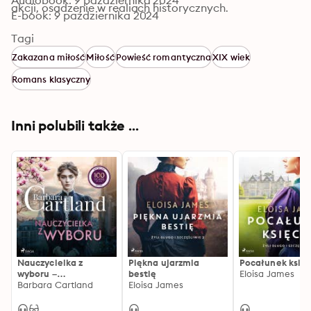
Audiobook: 9 października 2024
akcji, osadzenie w realiach historycznych.
E-book: 9 października 2024
Tagi
Zakazana miłość
Miłość
Powieść romantyczna
XIX wiek
Romans klasyczny
Inni polubili także ...
Nauczycielka z
Piękna ujarzmia
Pocałunek księc
wyboru –
bestię
Eloisa James
Ponadczasowe
Barbara Cartland
Eloisa James
historie miłosne
Barbary Cartland