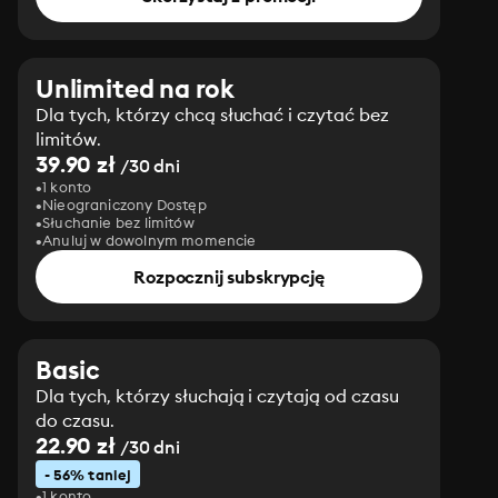
Unlimited na rok
Dla tych, którzy chcą słuchać i czytać bez
limitów.
39.90 zł
/30 dni
1 konto
Nieograniczony Dostęp
Słuchanie bez limitów
Anuluj w dowolnym momencie
Rozpocznij subskrypcję
Basic
Dla tych, którzy słuchają i czytają od czasu
do czasu.
22.90 zł
/30 dni
- 56% taniej
1 konto