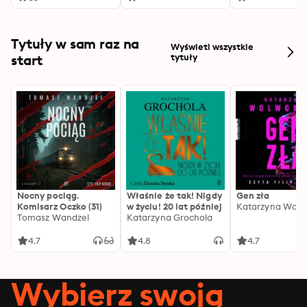
Tytuły w sam raz na
Wyświetl wszystkie
start
tytuły
Nocny pociąg.
Właśnie że tak! Nigdy
Gen zła
Komisarz Oczko (31)
w życiu! 20 lat później
Katarzyna Wolw
Tomasz Wandzel
Katarzyna Grochola
4.7
4.8
4.7
Wybierz swoją