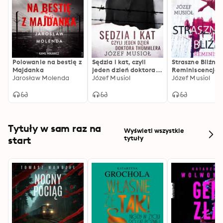
Polowanie na bestię z
Sędzia i kat, czyli
Straszne Bliźniak
Majdanka
jeden dzień doktora
Reminiscencje
Jarosław Molenda
Thümmlera
Józef Musiol
Józef Musiol
Tytuły w sam raz na
Wyświetl wszystkie
start
tytuły