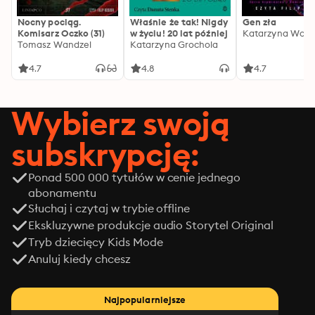
Nocny pociąg.
Właśnie że tak! Nigdy
Gen zła
Komisarz Oczko (31)
w życiu! 20 lat później
Katarzyna Wolw
Tomasz Wandzel
Katarzyna Grochola
4.7
4.8
4.7
Wybierz swoją
subskrypcję:
Ponad 500 000 tytułów w cenie jednego
abonamentu
Słuchaj i czytaj w trybie offline
Ekskluzywne produkcje audio Storytel Original
Tryb dziecięcy Kids Mode
Anuluj kiedy chcesz
Najpopularniejsze