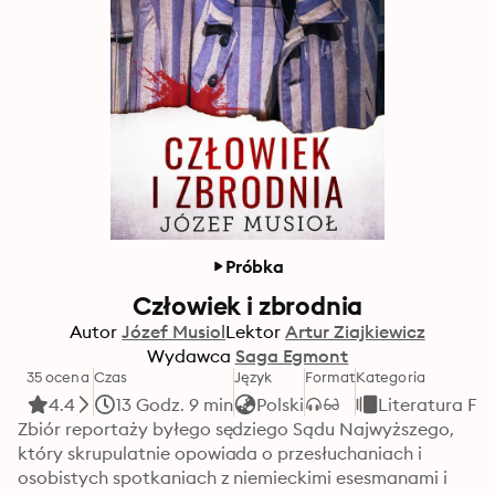
Próbka
Człowiek i zbrodnia
Autor
Józef Musiol
Lektor
Artur Ziajkiewicz
Wydawca
Saga Egmont
35 ocena
Czas
Język
Format
Kategoria
4.4
13 Godz. 9 min
Polski
Literatura Fa
Zbiór reportaży byłego sędziego Sądu Najwyższego, 
który skrupulatnie opowiada o przesłuchaniach i 
osobistych spotkaniach z niemieckimi esesmanami i 