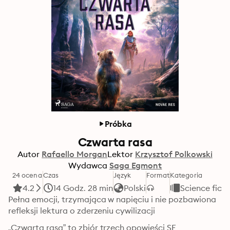
Próbka
Czwarta rasa
Autor
Rafaello Morgan
Lektor
Krzysztof Polkowski
Wydawca
Saga Egmont
24 ocena
Czas
Język
Format
Kategoria
4.2
14 Godz. 28 min
Polski
Science ficti
Pełna emocji, trzymająca w napięciu i nie pozbawiona 
refleksji lektura o zderzeniu cywilizacji
„Czwarta rasa” to zbiór trzech opowieści SF 