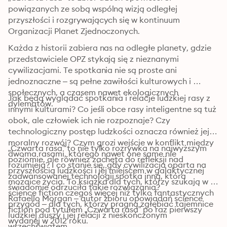
powiązanych ze sobą wspólną wizją odległej 
przyszłości i rozgrywających się w kontinuum 
Organizacji Planet Zjednoczonych.
Każda z historii zabiera nas na odległe planety, gdzie 
przedstawiciele OPZ stykają się z nieznanymi 
cywilizacjami. Te spotkania nie są proste ani 
jednoznaczne – są pełne zawiłości kulturowych i 
społecznych, a czasem nawet ekologicznych 
Jak będą wyglądać spotkania i relacje ludzkiej rasy z 
dylematów.
innymi kulturami? Co jeśli obce rasy inteligentne są tuż 
obok, ale człowiek ich nie rozpoznaje? Czy 
technologiczny postęp ludzkości oznacza również jej 
moralny rozwój? Czym grozi wejście w konflikt między 
„Czwarta rasa” to nie tylko rozrywka na najwyższym 
dwoma rasami, którego nawet one same nie 
poziomie, ale również zachęta do refleksji nad 
rozumieją? I co stanie się, gdy cywilizacja oparta na 
przyszłością ludzkości i jej miejscem w galaktycznej 
zaawansowanej technologii spotka inną, która 
mozaice życia. To książka dla tych, którzy szukają w 
świadomie odrzuciła takie rozwiązania?
science fiction czegoś więcej niż tylko fantastycznych 
Rafaello Morgan – autor zbioru opowiadań science 
przygód – dla tych, którzy pragną zgłębiać tajemnice 
fiction pod tytułem „Czwarta rasa” po raz pierwszy 
ludzkiej duszy i jej relacji z nieskończonym 
wydanej w 2012 roku.
wszechświatem.