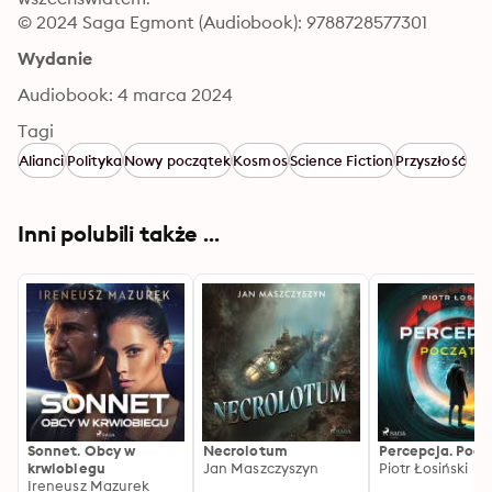
© 2024 Saga Egmont (Audiobook): 9788728577301
Wydanie
Audiobook: 4 marca 2024
Tagi
Alianci
Polityka
Nowy początek
Kosmos
Science Fiction
Przyszłość
Inni polubili także ...
Sonnet. Obcy w
Necrolotum
Percepcja. Pocz
krwiobiegu
Jan Maszczyszyn
Piotr Łosiński
Ireneusz Mazurek