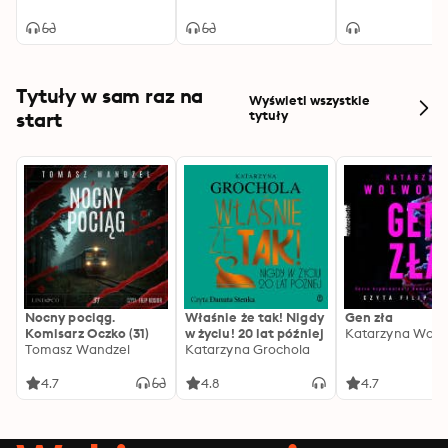
Tytuły w sam raz na
Wyświetl wszystkie
start
tytuły
Nocny pociąg.
Właśnie że tak! Nigdy
Gen zła
Komisarz Oczko (31)
w życiu! 20 lat później
Katarzyna Wolw
Tomasz Wandzel
Katarzyna Grochola
4.7
4.8
4.7