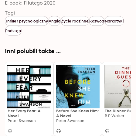
E-book: 11 lutego 2020
Tagi
Thriller psychologiczny
Anglia
Życie rodzinne
Rozwód
Narkotyki
Podstęp
Inni polubili także ...
Her Every Fear: A
Before She Knew Him:
The Dinner Gue
Novel
A Novel
B P Walter
Peter Swanson
Peter Swanson