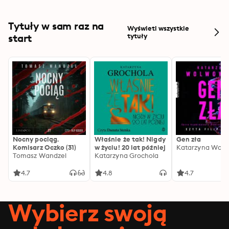
Tytuły w sam raz na
Wyświetl wszystkie
start
tytuły
Nocny pociąg.
Właśnie że tak! Nigdy
Gen zła
Komisarz Oczko (31)
w życiu! 20 lat później
Katarzyna Wolw
Tomasz Wandzel
Katarzyna Grochola
4.7
4.8
4.7
Wybierz swoją