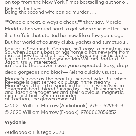
on top from the New York Times bestselling author of 
Behind Her Eyes.
Being the second wife can be murder . . . 
""Once a cheat, always a cheat,"" they say. Marcie 
Maddox has worked hard to get where she is after the 
illicit affair that started her new life a few years ago. 
But her world of country clubs, yachts and sumptuous 
houses in Savannah, Georgia, isn’t easy to maintain, no 
So, when Jason’s boss brings home a hot new wife from 
matter how hard she tries. Nor is keeping her husband, 
his trip to London, the young Mrs William Radford IV 
Jason, truly interested. 
isn’t quite the souvenir everyone expected. Sexy, drop-
dead gorgeous and black—Keisha quickly usurps 
Marcie’s place as the beautiful second wife. But when 
Revenge is best served cold, but in the steamy 
Marcie sees the extra spark in the room when Keisha 
Savannah heat, blood runs so hot that this summer it 
and Jason are together and their obvious, magnetic 
might just boil over into murder.
attraction, the gloves come off. 
© 2020 William Morrow (Audiobook): 9780062984081
© 2020 William Morrow (E-book): 9780062856852
Wydanie
Audiobook: 11 lutego 2020