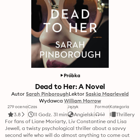
Próbka
Dead to Her: A Novel
Autor
Sarah Pinborough
Lektor
Saskia Maarleveld
Wydawca
William Morrow
279 ocena
Czas
Język
Format
Kategoria
3.8
11 Godz. 31 min
Angielski
Thrillery
For fans of Liane Moriarty, Liv Constantine and Lisa 
Jewell, a twisty psychological thriller about a savvy 
second wife who will do almost anything to come out 