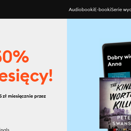
Audiobooki
E-booki
Serie wy
 50%
esięcy!
 zł miesięcznie przez
inals