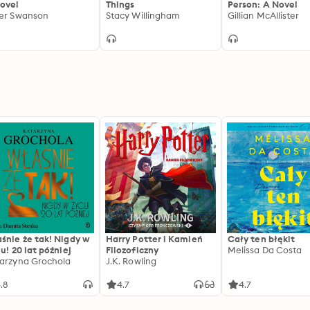
ovel
Things
Person: A Novel
er Swanson
Stacy Willingham
Gillian McAllister
śnie że tak! Nigdy w
Harry Potter i Kamień
Cały ten błękit
iu! 20 lat później
Filozoficzny
Melissa Da Costa
arzyna Grochola
J.K. Rowling
.8
4.7
4.7