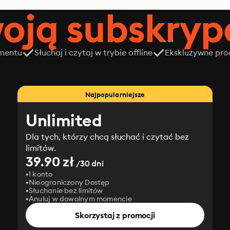
oją subskrypc
amentu
Słuchaj i czytaj w trybie offline
Ekskluzywne prod
z
Najpopularniejsze
Unlimited
Dla tych, którzy chcą słuchać i czytać bez
limitów.
39.90 zł
/30 dni
1 konto
Nieograniczony Dostęp
Słuchanie bez limitów
Anuluj w dowolnym momencie
Skorzystaj z promocji