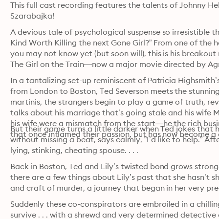
This full cast recording features the talents of Johnny He
Szarabajka!
A devious tale of psychological suspense so irresistible t
Kind Worth Killing the next Gone Girl?” From one of the h
you may not know yet (but soon will), this is his breakout 
The Girl on the Train—now a major movie directed by Ag
In a tantalizing set-up reminiscent of Patricia Highsmith’
from London to Boston, Ted Severson meets the stunning 
martinis, the strangers begin to play a game of truth, re
talks about his marriage that’s going stale and his wife M
his wife were a mismatch from the start—he the rich busin
But their game turns a little darker when Ted jokes that he
that once inflamed their passion, but has now become a 
without missing a beat, says calmly, “I’d like to help.” Afte
lying, stinking, cheating spouse. . . .
Back in Boston, Ted and Lily’s twisted bond grows stronge
there are a few things about Lily’s past that she hasn’t s
and craft of murder, a journey that began in her very pr
Suddenly these co-conspirators are embroiled in a chill
survive . . . with a shrewd and very determined detective o