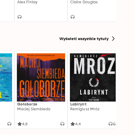
Alex Finlay
Claire Douglas
Novel
Peter
Wyświetl wszystkie tytuły
Gołoborze
Labirynt
Harry
Maciej Siembieda
Remigiusz Mróz
Tajem
J.K. R
4.8
4.4
4.8