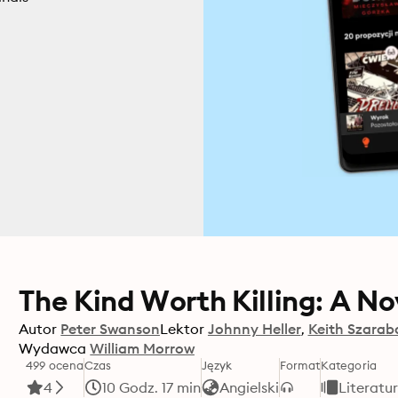
The Kind Worth Killing: A No
Autor
Peter Swanson
Lektor
Johnny Heller
Keith Szarab
Wydawca
William Morrow
499 ocena
Czas
Język
Format
Kategoria
4
10 Godz. 17 min
Angielski
Literatu