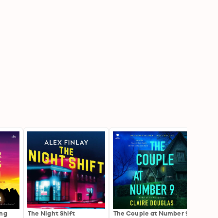
ing
The Night Shift
The Couple at Number 9
Eight