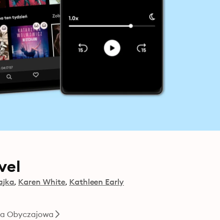
vel
ajka
Karen White
Kathleen Early
ra Obyczajowa