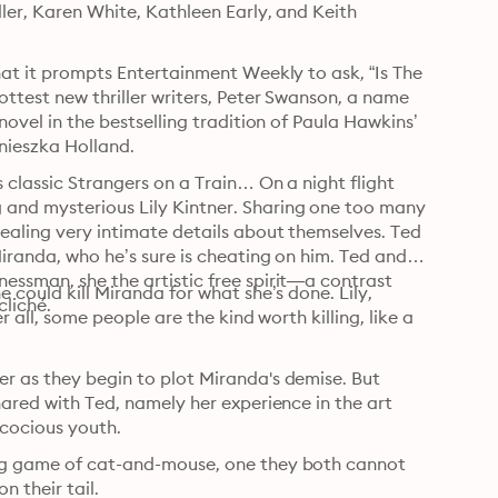
ller, Karen White, Kathleen Early, and Keith 
hat it prompts Entertainment Weekly to ask, “Is The 
ottest new thriller writers, Peter Swanson, a name 
novel in the bestselling tradition of Paula Hawkins’ 
nieszka Holland.
s classic Strangers on a Train… On a night flight 
and mysterious Lily Kintner. Sharing one too many 
vealing very intimate details about themselves. Ted 
iranda, who he’s sure is cheating on him. Ted and 
essman, she the artistic free spirit—a contrast 
 could kill Miranda for what she’s done. Lily, 
cliché.
r all, some people are the kind worth killing, like a 
r as they begin to plot Miranda's demise. But 
hared with Ted, namely her experience in the art 
ecocious youth.
ing game of cat-and-mouse, one they both cannot 
n their tail.