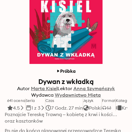
Próbka
Dywan z wkładką
Autor
Marta Kisiel
Lektor
Anna Szymańczyk
Wydawca
Wydawnictwo Mięta
641 ocena
Seria
Czas
Język
Format
Kategor
4.5
1 z 3
7 Godz. 27 min
Polski
Krym
Poznajcie Tereskę Trawną – kobietę z krwi i kości… 
oraz kasztanków
Po nie do końca planowanej przeprowadzce Tereska 