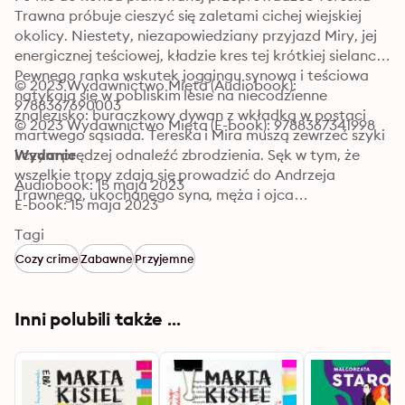
Trawna próbuje cieszyć się zaletami cichej wiejskiej 
okolicy. Niestety, niezapowiedziany przyjazd Miry, jej 
energicznej teściowej, kładzie kres tej krótkiej sielance. 

Pewnego ranka wskutek joggingu synowa i teściowa 
© 2023 Wydawnictwo Mięta (Audiobook): 
natykają się w pobliskim lesie na niecodzienne 
9788367690003
znalezisko: buraczkowy dywan z wkładką w postaci 
© 2023 Wydawnictwo Mięta (E-book): 9788367341998
martwego sąsiada. Tereska i Mira muszą zewrzeć szyki 
i czym prędzej odnaleźć zbrodzienia. Sęk w tym, że 
Wydanie
wszelkie tropy zdają się prowadzić do Andrzeja 
Audiobook: 15 maja 2023
Trawnego, ukochanego syna, męża i ojca…
E-book: 15 maja 2023
Tagi
Cozy crime
Zabawne
Przyjemne
Inni polubili także ...