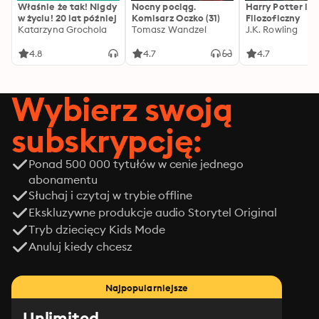
Właśnie że tak! Nigdy
Nocny pociąg.
Harry Potter i 
w życiu! 20 lat później
Komisarz Oczko (31)
Filozoficzny
Katarzyna Grochola
Tomasz Wandzel
J.K. Rowling
4.8
4.7
4.7
Wybierz swoją
subskrypcję:
Ponad 500 000 tytułów w cenie jednego
abonamentu
Słuchaj i czytaj w trybie offline
Ekskluzywne produkcje audio Storytel Original
Tryb dziecięcy Kids Mode
Anuluj kiedy chcesz
Najpopularniejsze
Unlimited