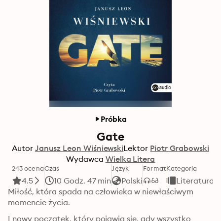
Próbka
Gate
Autor
Janusz Leon Wiśniewski
Lektor
Piotr Grabowski
Wydawca
Wielka Litera
243 ocena
Czas
Język
Format
Kategoria
4.5
10 Godz. 47 min
Polski
Literatura
Miłość, która spada na człowieka w niewłaściwym 
momencie życia.
I nowy początek, który pojawia się, gdy wszystko 