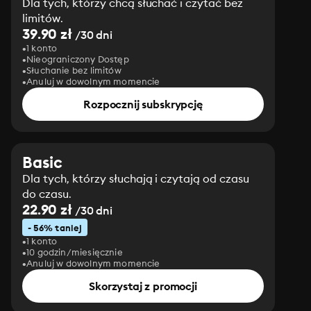
Dla tych, którzy chcą słuchać i czytać bez
limitów.
39.90 zł
/30 dni
1 konto
Nieograniczony Dostęp
Słuchanie bez limitów
Anuluj w dowolnym momencie
Rozpocznij subskrypcję
Basic
Dla tych, którzy słuchają i czytają od czasu
do czasu.
22.90 zł
/30 dni
- 56% taniej
1 konto
10 godzin/miesięcznie
Anuluj w dowolnym momencie
Skorzystaj z promocji