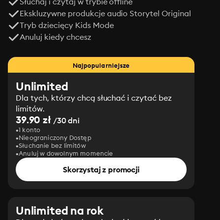
Słuchaj i czytaj w trybie offline
Ekskluzywne produkcje audio Storytel Original
Tryb dziecięcy Kids Mode
Anuluj kiedy chcesz
Najpopularniejsze
Unlimited
Dla tych, którzy chcą słuchać i czytać bez
limitów.
39.90 zł
/30 dni
1 konto
Nieograniczony Dostęp
Słuchanie bez limitów
Anuluj w dowolnym momencie
Skorzystaj z promocji
Unlimited na rok