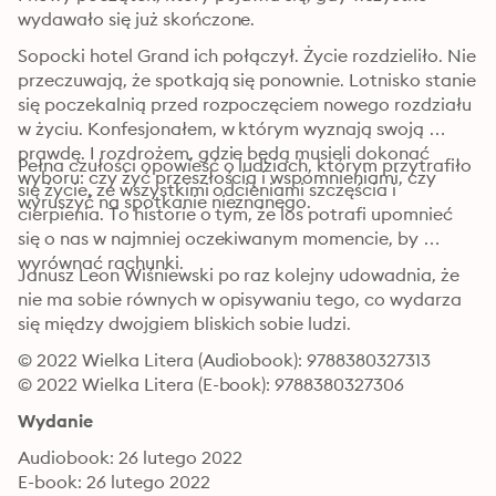
wydawało się już skończone.
Sopocki hotel Grand ich połączył. Życie rozdzieliło. Nie 
przeczuwają, że spotkają się ponownie. Lotnisko stanie 
się poczekalnią przed rozpoczęciem nowego rozdziału 
w życiu. Konfesjonałem, w którym wyznają swoją 
prawdę. I rozdrożem, gdzie będą musieli dokonać 
Pełna czułości opowieść o ludziach, którym przytrafiło 
wyboru: czy żyć przeszłością i wspomnieniami, czy 
się życie, ze wszystkimi odcieniami szczęścia i 
wyruszyć na spotkanie nieznanego.
cierpienia. To historie o tym, że los potrafi upomnieć 
się o nas w najmniej oczekiwanym momencie, by 
wyrównać rachunki.
Janusz Leon Wiśniewski po raz kolejny udowadnia, że 
nie ma sobie równych w opisywaniu tego, co wydarza 
się między dwojgiem bliskich sobie ludzi.
© 2022 Wielka Litera (Audiobook): 9788380327313
© 2022 Wielka Litera (E-book): 9788380327306
Wydanie
Audiobook: 26 lutego 2022
E-book: 26 lutego 2022