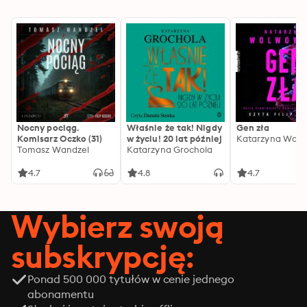
Nocny pociąg.
Właśnie że tak! Nigdy
Gen zła
Komisarz Oczko (31)
w życiu! 20 lat później
Katarzyna Wolw
Tomasz Wandzel
Katarzyna Grochola
4.7
4.8
4.7
Wybierz swoją
subskrypcję:
Ponad 500 000 tytułów w cenie jednego
abonamentu