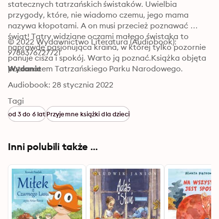
statecznych tatrzańskich świstaków. Uwielbia 
przygody, które, nie wiadomo czemu, jego mama 
nazywa kłopotami. A on musi przecież poznawać 
świat! Tatry widziane oczami małego świstaka to 
© 2022 Wydawnictwo Literatura (Audiobook): 
naprawdę pasjonująca kraina, w której tylko pozornie 
9788376727721
panuje cisza i spokój. Warto ją poznać.Książka objęta 
patronatem Tatrzańskiego Parku Narodowego.
Wydanie
Audiobook: 28 stycznia 2022
Tagi
od 3 do 6 lat
Przyjemne książki dla dzieci
Inni polubili także ...