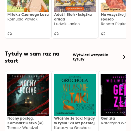
Miłek z Czarnego Lasu
Adaś i Słoń - książka
Na wszystko jes
Romuald Pawlak
druga
sposób
Ludwik Janion
Renata Piątkow
Tytuły w sam raz na
Wyświetl wszystkie
start
tytuły
Nocny pociąg.
Właśnie że tak! Nigdy
Gen zła
Komisarz Oczko (31)
w życiu! 20 lat później
Katarzyna Wolw
Tomasz Wandzel
Katarzyna Grochola