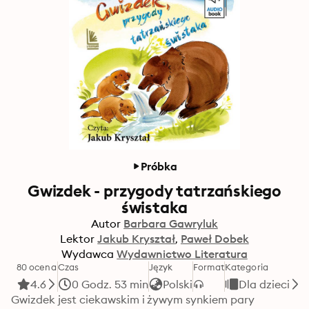
Próbka
Gwizdek - przygody tatrzańskiego
świstaka
Autor
Barbara Gawryluk
Lektor
Jakub Kryształ
Paweł Dobek
Wydawca
Wydawnictwo Literatura
80 ocena
Czas
Język
Format
Kategoria
4.6
0 Godz. 53 min
Polski
Dla dzieci
Gwizdek jest ciekawskim i żywym synkiem pary 